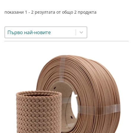
Resin Neon
PP
Инструменти
показани 1 - 2 резултата от общо 2 продукта
PC
Легло за 3D принтер
REFILL
FEP филми
Други