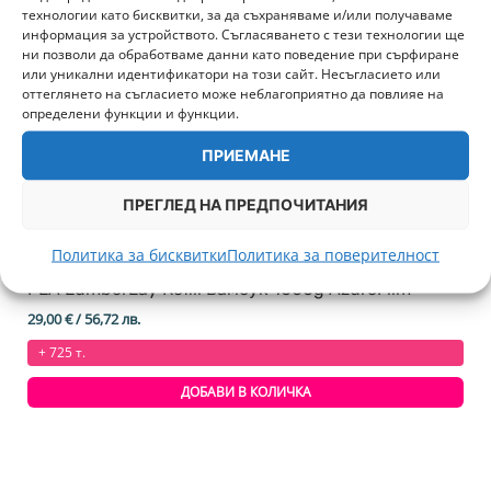
технологии като бисквитки, за да съхраняваме и/или получаваме
информация за устройството. Съгласяването с тези технологии ще
ни позволи да обработваме данни като поведение при сърфиране
или уникални идентификатори на този сайт. Несъгласието или
оттеглянето на съгласието може неблагоприятно да повлияе на
определени функции и функции.
ПРИЕМАНЕ
ПРЕГЛЕД НА ПРЕДПОЧИТАНИЯ
Политика за бисквитки
Политика за поверителност
PLA LumberLay Refill Бамбук 1000g AzureFilm
29,00
€
/ 56,72 лв.
+ 725 т.
ДОБАВИ В КОЛИЧКА