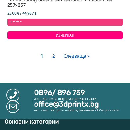
257×257
23,00
€
/ 44,98 лв.
+ 575 т.
ИЗЧЕРПАН
1
2
Следваща »
0896/ 896 759
Допълнителна информация и контакти
office@3dprintx.bg
Ако имаш въпроси или предложения? - Обади се сега
Основни категории