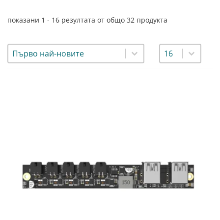
Resin Neon
PP
Инструменти
показани 1 - 16 резултата от общо 32 продукта
PC
Легло за 3D принтер
REFILL
FEP филми
Други