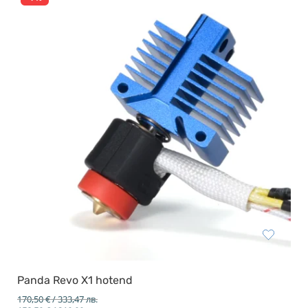
Panda Revo X1 hotend
170,50
€
/ 333,47 лв.