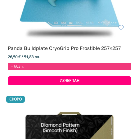
Panda Buildplate CryoGrip Pro Frostible 257×257
26,50
€
/ 51,83 лв.
+ 663 т.
ИЗЧЕРПАН
СКОРО