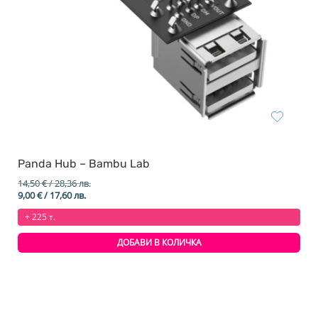
Panda Hub – Bambu Lab
14,50
€
/ 28,36 лв.
Original
Текущата
9,00
€
/ 17,60 лв.
price
цена
+ 225 т.
was:
е:
14,50 €
9,00 €
/
/
ДОБАВИ В КОЛИЧКА
28,36 лв..
17,60 лв..