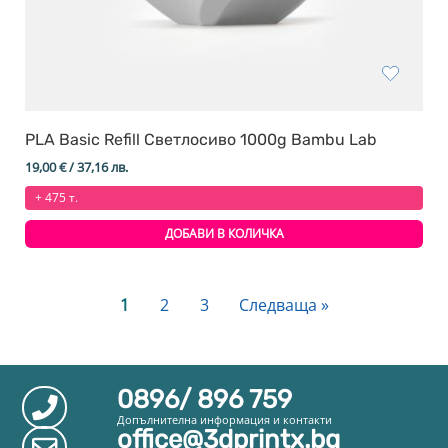
PLA Basic Refill Светлосиво 1000g Bambu Lab
19,00
€
/ 37,16 лв.
+ 475 т.
ДОБАВИ В КОЛИЧКА
1
2
3
Следваща »
0896/ 896 759
Допълнителна информация и контакти
office@3dprintx.bg