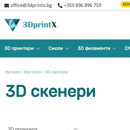
Skip
БОН
office@3dprintx.bg
+359 896 896 759
to
content
3d printers and equipment
3DPrintX
3D принтери
Смоли
3D филаменти
C
Начало
/
Магазин
/ 3D скенери
3D скенери
3D принтери