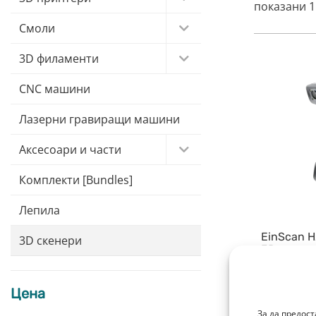
показани 1
Смоли
3D филаменти
CNC машини
Лазерни гравиращи машини
Аксесоари и части
Комплекти [Bundles]
Лепила
EinScan H
3D скенери
3D
6 391,00
€
/ 1
Цена
+ 159 775 т.
За да предос