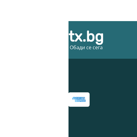
ice@3dprintx.bg
въпроси или предложения? - Обади се сега
и на плащане