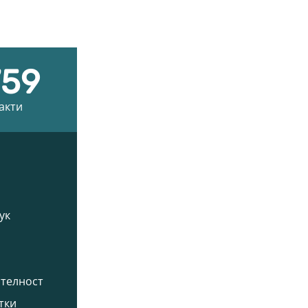
759
off
акти
Ако имаш 
Моят профил
Начин
ук
Профил
Любими продукти
Моите точки
ителност
Поръчки
тки