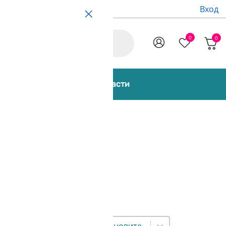
Вход
cts
0
0
Promo
 [Bundles]
Аксесоари и части