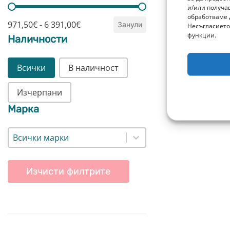
Цена
ДОБА
и/или получа
обработваме 
971,50€ - 6 391,00€
Занули
Несъгласието
функции.
Наличности
Наличности
Всички
В наличност
Изчерпани
Марка
Марка
Марка
Изчисти филтрите