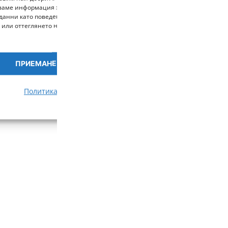
ВИ В КОЛИЧКА
ИЗЧЕРПАН
ваме информация за устройството. Съгласяването с тези технологии ще н
данни като поведение при сърфиране или уникални идентификатори на то
 или оттеглянето на съгласието може неблагоприятно да повлияе на опр
ПРИЕМАНЕ
ПРЕГЛЕД НА ПРЕДПОЧИ
Политика за бисквитки
Политика за поверителност