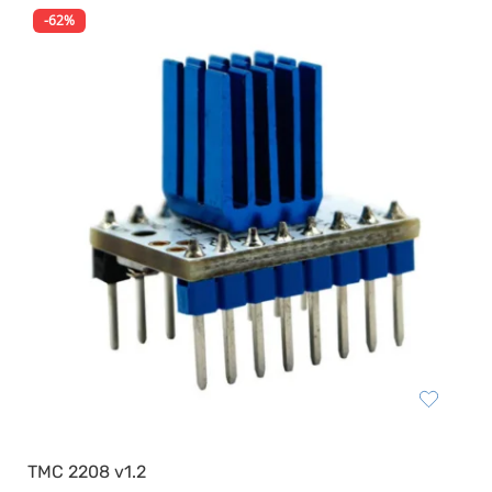
Resin Neon
PP
-62%
PC
REFILL
Други
TMC 2208 v1.2