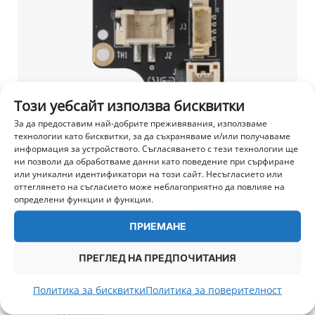
Този уебсайт използва бисквитки
За да предоставим най-добрите преживявания, използваме
технологии като бисквитки, за да съхраняваме и/или получаваме
информация за устройството. Съгласяването с тези технологии ще
ни позволи да обработваме данни като поведение при сърфиране
или уникални идентификатори на този сайт. Несъгласието или
оттеглянето на съгласието може неблагоприятно да повлияе на
Екструдер TH платка V9
определени функции и функции.
15,00
€
/ 29,34 лв.
ПРИЕМАНЕ
+ 375 т.
ДОБАВИ В КОЛИЧКА
ПРЕГЛЕД НА ПРЕДПОЧИТАНИЯ
Политика за бисквитки
Политика за поверителност
СКОРО
-50%