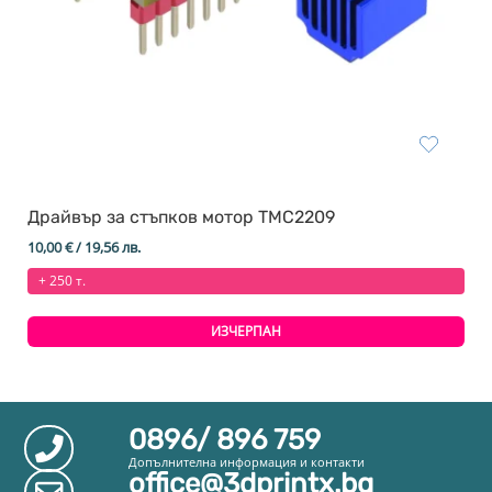
Драйвър за стъпков мотор TMC2209
10,00
€
/ 19,56 лв.
+ 250 т.
ИЗЧЕРПАН
0896/ 896 759
Допълнителна информация и контакти
office@3dprintx.bg