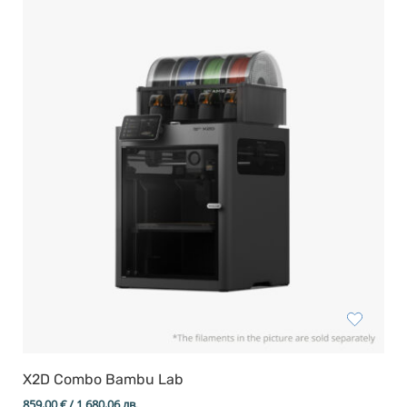
X2D Combo Bambu Lab
859,00
€
/ 1 680,06 лв.