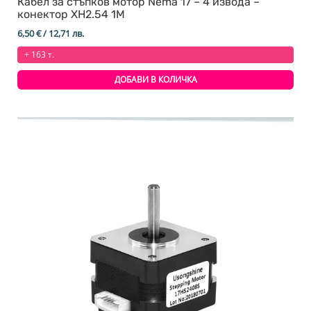
Кабел за стъпков мотор Nema 17 – 4 извода –
конектор XH2.54 1М
6,50
€
/ 12,71 лв.
+ 163 т.
ДОБАВИ В КОЛИЧКА