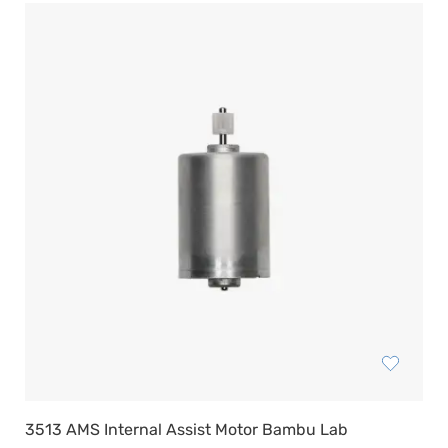
Resin Neon
PP
PC
REFILL
Други
3513 AMS Internal Assist Motor Bambu Lab