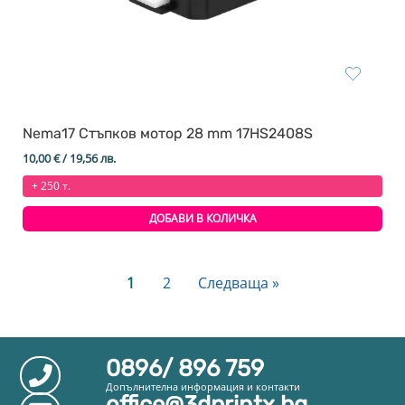
Nema17 Стъпков мотор 28 mm 17HS2408S
10,00
€
/ 19,56 лв.
+ 250 т.
ДОБАВИ В КОЛИЧКА
1
2
Следваща »
0896/ 896 759
Допълнителна информация и контакти
office@3dprintx.bg