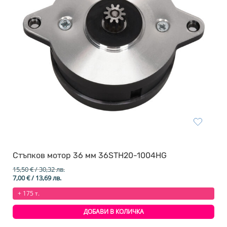
Стъпков мотор 36 мм 36STH20-1004HG
15,50
€
/ 30,32 лв.
Original
Текущата
7,00
€
/ 13,69 лв.
price
цена
+ 175 т.
was:
е:
15,50 €
7,00 €
/
/
ДОБАВИ В КОЛИЧКА
30,32 лв..
13,69 лв..