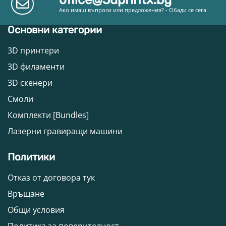
Ако имаш въпроси или предложения? - Обади се сега
Основни категории
3D принтери
3D филаменти
3D скенери
Смоли
Комплекти [Bundles]
Лазерни гравиращи машини
Политики
Отказ от договора тук
Връщане
Общи условия
Политика за поверителност