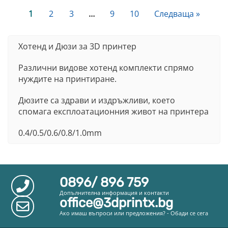
1
2
3
…
9
10
Следваща »
Хотенд и Дюзи за 3D принтер
Различни видове хотенд комплекти спрямо
нуждите на принтиране.
Дюзите са здрави и издръжливи, което
спомага експлоатационния живот на принтера
0.4/0.5/0.6/0.8/1.0mm
0896/ 896 759
Допълнителна информация и контакти
office@3dprintx.bg
Ако имаш въпроси или предложения? - Обади се сега