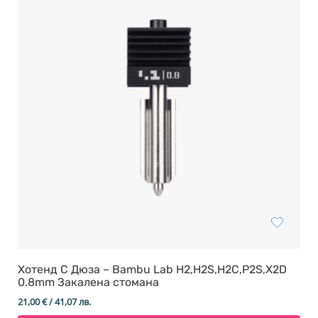
Хотенд С Дюза – Bambu Lab H2,H2S,H2C,P2S,X2D
0.8mm Закалена стомана
21,00
€
/ 41,07 лв.