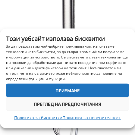
Този уебсайт използва бисквитки
За да предоставим най-добрите преживявания, използваме
технологии като бисквитки, за да съхраняваме и/или получаваме
информация за устройството. Съгласяването с тези технологии ще
ни позволи да обработваме данни като поведение при сърфиране
Хотенд С Дюза – Bambu Lab H2,H2S,H2C,P2S,X2D
или уникални идентификатори на този сайт. Несъгласието или
0.6mm Закалена стомана
оттеглянето на съгласието може неблагоприятно да повлияе на
21,00
€
/ 41,07 лв.
определени функции и функции.
+ 525 т.
ПРИЕМАНЕ
ДОБАВИ В КОЛИЧКА
ПРЕГЛЕД НА ПРЕДПОЧИТАНИЯ
Политика за бисквитки
Политика за поверителност