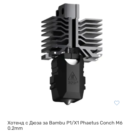
Resin Neon
PP
PC
REFILL
Други
Хотенд с Дюза за Bambu P1/X1 Phaetus Conch M6
0.2mm