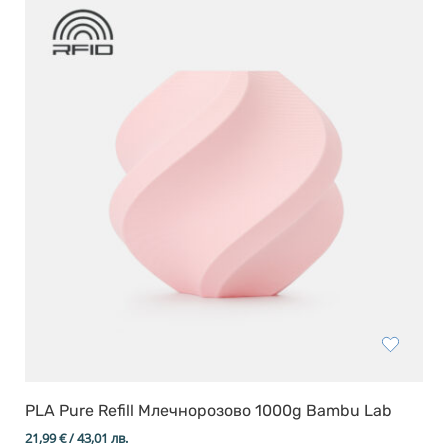
Resin Neon
Инструменти
Легло за 3D принтер
FEP филми
PLA Pure Refill Млечнорозово 1000g Bambu Lab
21,99
€
/ 43,01 лв.