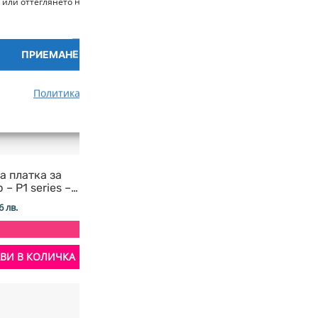
 или оттеглянето на съгласието може неблагоприятно да повлияе на опр
ПРИЕМАНЕ
ПРЕГЛЕД НА ПРЕДПОЧИ
Политика за бисквитки
Политика за поверителност
а платка за
Sprite Extruder Pro 300℃
3D To
– P1 series –
нагревател 24V 40W +
18,50
€
connection board –
термистор NTC100K
6 лв.
9,00
€
/ 17,60 лв.
b
+ 463
+ 225 т.
ВИ В КОЛИЧКА
ДОБАВИ В КОЛИЧКА
СКОРО