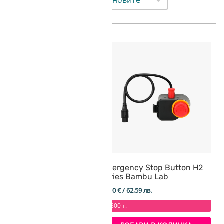
ed Sensor Unit A1
Emergency Stop Button H2
u Lab
Series Bambu Lab
 15,65 лв.
32,00
€
/ 62,59 лв.
 т.
+ 800 т.