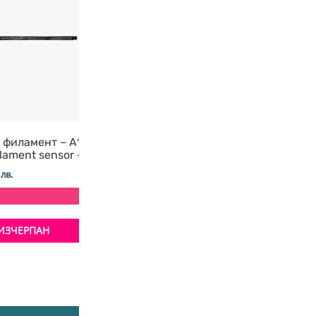
 филамент – А1
Индуктивен сензор за
lament sensor – A1
близост LJ12A3-4-Z/BX
Bambu Lab
 лв.
5,00
€
/ 9,78 лв.
+ 125 т.
ИЗЧЕРПАН
ИЗЧЕРПАН