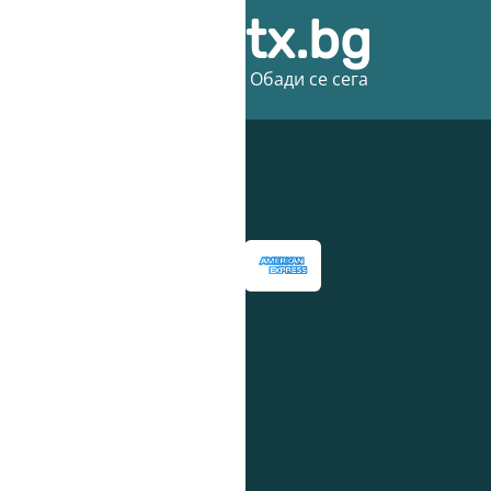
ice@3dprintx.bg
въпроси или предложения? - Обади се сега
и на плащане
ни мрежи: