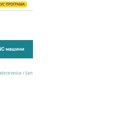
УС ПРОГРАМА
Produ
search
NC машини
Лазерни гравиращи машини
Комплекти
lectronice
/ Senzori