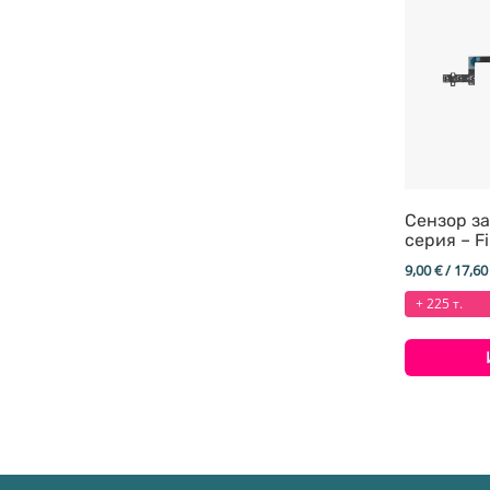
Сензор за
серия – Fi
series – 
9,00
€
/ 17,60
+ 225 т.