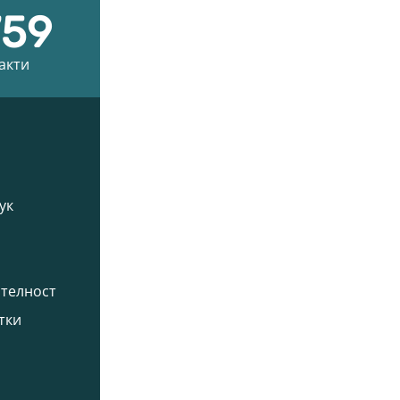
759
off
акти
Ако имаш 
Моят профил
Начин
ук
Профил
Любими продукти
Моите точки
ителност
Поръчки
тки
Социал