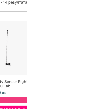
 - 14 резултата от общо 14 продукта
dy Sensor Right
Eddy Sensor P2S Bambu Lab
Heatb
u Lab
Bamb
12,99
€
/ 25,41 лв.
5 лв.
8,00
€
/
+ 325 т.
+ 200