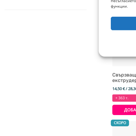
Несъгласието
функции.
Свързващ
екструдер 
Extruder 
14,50
€
/ 28,3
Bambu La
+ 363 т.
ДОБА
СКОРО