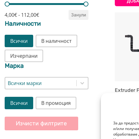
ДОБА
Цена
4,00€ - 112,00€
Занули
Наличности
Наличности
Всички
В наличност
Изчерпани
Марка
Марка
Марка
Extruder 
H2S Bamb
Всички
В промоция
12,00
€
/ 23,4
+ 300 т.
Изчисти филтрите
За да предос
ДОБА
и/или получа
обработваме 