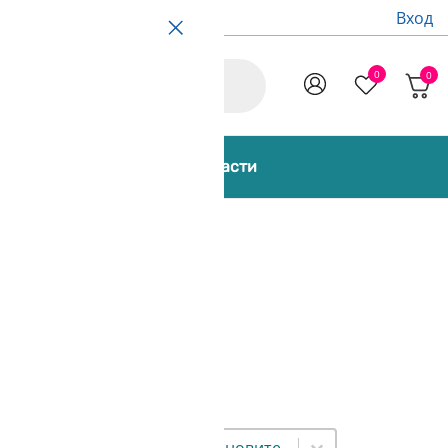
Вход
cts
0
0
Promo
 [Bundles]
Аксесоари и части