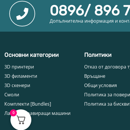
0896/ 896 
Допълнителна информация и конт
Основни категории
Политики
3D принтери
Отказ от договора т
3D филаменти
Връщане
3D скенери
Общи условия
Смоли
Политика за повер
Комплекти [Bundles]
Политика за бискви
Лазерни гравиращи машини
0