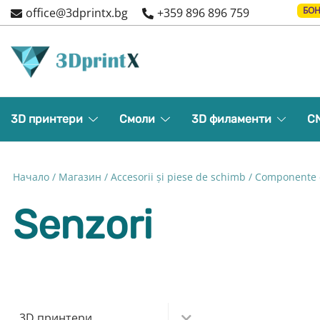
Skip
БОН
office@3dprintx.bg
+359 896 896 759
to
content
3d printers and equipment
3DPrintX
3D принтери
Смоли
3D филаменти
C
Начало
/
Магазин
/
Accesorii și piese de schimb
/
Componente e
Senzori
3D принтери