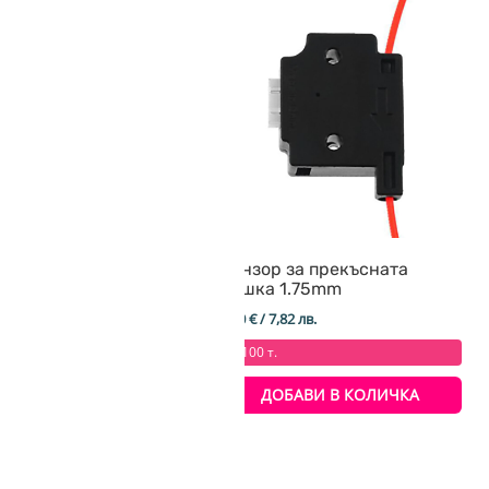
еделени функции и
ТАНИЯ
uch (BL Touch)
Сензор за прекъсната
нишка 1.75mm
/ 36,18 лв.
4,00
€
/ 7,82 лв.
 т.
+ 100 т.
ДОБАВИ В КОЛИЧКА
ДОБАВИ В КОЛИЧКА