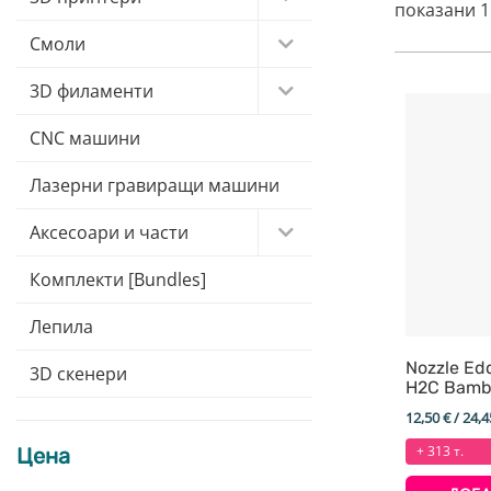
показани 1
Смоли
3D филаменти
CNC машини
Лазерни гравиращи машини
Аксесоари и части
Комплекти [Bundles]
Лепила
Nozzle Ed
3D скенери
H2C Bamb
12,50
€
/ 24,4
+ 313 т.
Цена