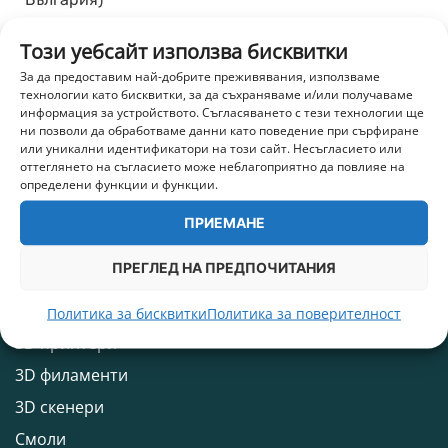
14,50
€
/ 28,36 лв.
Този уебсайт използва бисквитки
+ 363 т.
За да предоставим най-добрите преживявания, използваме
технологии като бисквитки, за да съхраняваме и/или получаваме
ИЗЧЕРПАН
информация за устройството. Съгласяването с тези технологии ще
ни позволи да обработваме данни като поведение при сърфиране
или уникални идентификатори на този сайт. Несъгласието или
оттеглянето на съгласието може неблагоприятно да повлияе на
определени функции и функции.
0896/ 896 759
ПРИЕМАНЕ
Допълнителна информация и контакти
office@3dprintx.bg
Ако имаш въпроси или предложения? - Обади се сега
ПРЕГЛЕД НА ПРЕДПОЧИТАНИЯ
Основни категории
Политика за бисквитки
Политика за поверителност
3D принтери
3D филаменти
3D скенери
Смоли