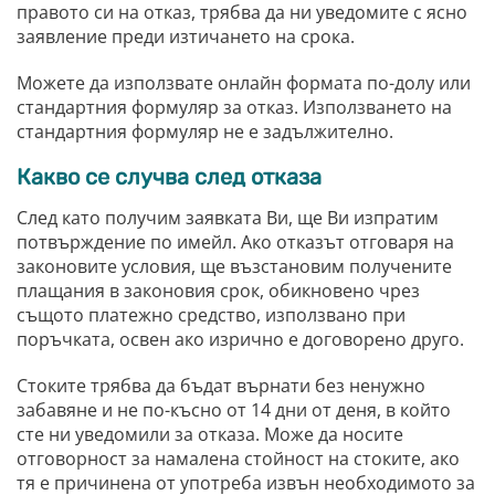
Resin Neon
PP
Инструменти
правото си на отказ, трябва да ни уведомите с ясно
заявление преди изтичането на срока.
PC
Легло за 3D принтер
Можете да използвате онлайн формата по-долу или
REFILL
FEP филми
стандартния формуляр за отказ. Използването на
стандартния формуляр не е задължително.
Други
Какво се случва след отказа
След като получим заявката Ви, ще Ви изпратим
потвърждение по имейл. Ако отказът отговаря на
законовите условия, ще възстановим получените
плащания в законовия срок, обикновено чрез
същото платежно средство, използвано при
поръчката, освен ако изрично е договорено друго.
Стоките трябва да бъдат върнати без ненужно
забавяне и не по-късно от 14 дни от деня, в който
сте ни уведомили за отказа. Може да носите
отговорност за намалена стойност на стоките, ако
тя е причинена от употреба извън необходимото за