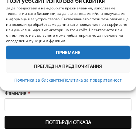
Този уебсайт използва бисквитки
Попълнете формата, за да заявите отказ онлайн.
За да предоставим най-добрите преживявания, използваме
технологии като бисквитки, за да съхраняваме и/или получаваме
Номер на поръчка
*
информация за устройството. Съгласяването с тези технологии ще
ни позволи да обработваме данни като поведение при сърфиране
или уникални идентификатори на този сайт. Несъгласието или
оттеглянето на съгласието може неблагоприятно да повлияе на
определени функции и функции.
Имейл
*
ПРИЕМАНЕ
ПРЕГЛЕД НА ПРЕДПОЧИТАНИЯ
Имейл
Име
*
(повторно)
*
Политика за бисквитки
Политика за поверителност
Фамилия
*
ПОТВЪРДИ ОТКАЗА