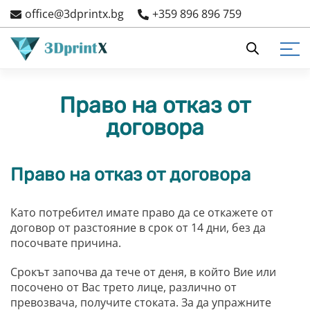
Skip
office@3dprintx.bg
+359 896 896 759
to
content
3d printers and equipment
3DPrintX
3D ПРИНТЕРИ
СМОЛИ
3D ФИЛАМЕНТИ
АКСЕСОАРИ И ЧАСТИ
FDM ПРИНТЕ
СМОЛНИ ПРИ
ЗАДВИЖВАЩ
ЕЛЕКТРОННИ
ЛЕГЛО ЗА 3D
Право на отказ от
FDM принтери
Дентални смоли
PLA
Кутии за сушене на филамент
Многоцветен печ
Машини за Втвърд
Ремъци
Дънни платки
Подложки и листо
Измиване
договора
Смолни принтери
Препарати за почистване
PETG
Вентилатори
Стъпкови мотори
Сензори
Индустриални и професионални
Water Washable UV Смоли
PCTG
Хотенд и Дюзи
Лагери
Захранване
Право на отказ от договора
3D принтери
Стандартна UV смола
TPU
Екструдери
Смазка
Модули
Мострени и употребявани 3D
Като потребител имате право да се откажете от
ABS like/Здрави смоли
ABS
Задвижващи елементи
Дисплеи
принтери
договор от разстояние в срок от 14 дни, без да
посочвате причина.
За отливки
ASA
Крепежни елементи
Драйвери
Срокът започва да тече от деня, в който Вие или
Гъвкава смола
PA
Електронни компоненти
посочено от Вас трето лице, различно от
превозвача, получите стоката. За да упражните