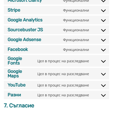
Microsoft Clarity
Функционални
service
Consent
build-
to
Stripe
Функционални
woofunnels
service
Consent
microsoft-
to
Google Analytics
Функционални
clarity
service
Consent
stripe
to
Sourcebuster JS
Функционални
service
Consent
google-
to
Google Adsense
Функционални
analytics
service
Consent
sourcebuste
to
Facebook
Функционални
js
service
Consent
google-
to
Google
Цел в процес на разследване
adsense
service
Fonts
Consent
facebook
to
Google
service
Цел в процес на разследване
Maps
Consent
google-
to
fonts
YouTube
Цел в процес на разследване
service
Consent
google-
to
Разни
Цел в процес на разследване
maps
service
Consent
youtube
to
7. Съгласие
service
Разни