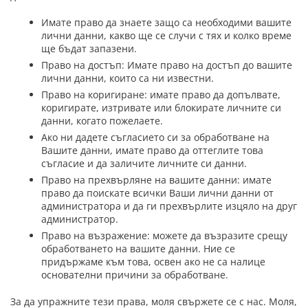
Имате право да знаете защо са необходими вашите
лични данни, какво ще се случи с тях и колко време
ще бъдат запазени.
Право на достъп: Имате право на достъп до вашите
лични данни, които са ни известни.
Право на коригиране: имате право да допълвате,
коригирате, изтривате или блокирате личните си
данни, когато пожелаете.
Ако ни дадете съгласието си за обработване на
Вашите данни, имате право да оттеглите това
съгласие и да заличите личните си данни.
Право на прехвърляне на вашите данни: имате
право да поискате всички Ваши лични данни от
администратора и да ги прехвърлите изцяло на друг
администратор.
Право на възражение: можете да възразите срещу
обработването на вашите данни. Ние се
придържаме към това, освен ако не са налице
основателни причини за обработване.
За да упражните тези права, моля свържете се с нас. Моля,