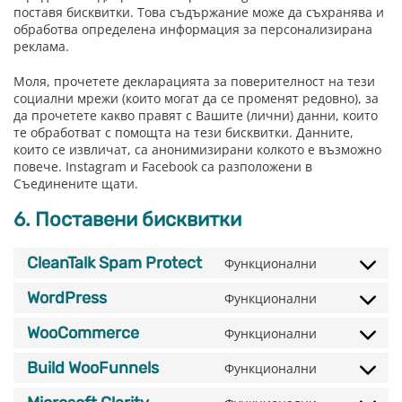
поставя бисквитки. Това съдържание може да съхранява и
обработва определена информация за персонализирана
реклама.
Моля, прочетете декларацията за поверителност на тези
социални мрежи (които могат да се променят редовно), за
да прочетете какво правят с Вашите (лични) данни, които
те обработват с помощта на тези бисквитки. Данните,
които се извличат, са анонимизирани колкото е възможно
повече. Instagram и Facebook са разположени в
Съединените щати.
6. Поставени бисквитки
CleanTalk Spam Protect
Функционални
Consent
to
WordPress
Функционални
service
Consent
cleantalk-
to
WooCommerce
Функционални
spam-
service
Consent
protect
wordpress
to
Build WooFunnels
Функционални
service
Consent
woocommer
to