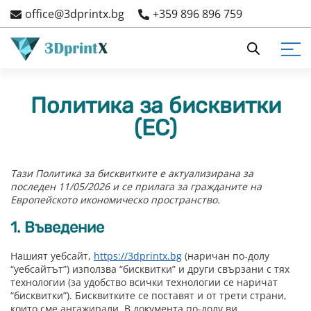
Skip
office@3dprintx.bg
+359 896 896 759
to
content
3d printers and equipment
3DPrintX
3D ПРИНТЕРИ
СМОЛИ
3D ФИЛАМЕНТИ
АКСЕСОАРИ И ЧАСТИ
FDM ПРИНТЕ
СМОЛНИ ПРИ
ЗАДВИЖВАЩ
ЕЛЕКТРОННИ
ЛЕГЛО ЗА 3D
Политика за бисквитки
FDM принтери
Дентални смоли
PLA
Кутии за сушене на филамент
Многоцветен печ
Машини за Втвърд
Ремъци
Дънни платки
Подложки и листо
Измиване
(ЕС)
Смолни принтери
Препарати за почистване
PETG
Вентилатори
Стъпкови мотори
Сензори
Индустриални и професионални
Water Washable UV Смоли
PCTG
Хотенд и Дюзи
Лагери
Захранване
Тази Политика за бисквитките е актуализирана за
3D принтери
последен 11/05/2026 и се прилага за гражданите на
Стандартна UV смола
TPU
Екструдери
Смазка
Модули
Европейското икономическо пространство.
Мострени и употребявани 3D
ABS like/Здрави смоли
ABS
Задвижващи елементи
Дисплеи
принтери
1. Въведение
За отливки
ASA
Крепежни елементи
Драйвери
Нашият уебсайт,
https://3dprintx.bg
(наричан по-долу
“уебсайтът”) използва “бисквитки” и други свързани с тях
Гъвкава смола
PA
Електронни компоненти
технологии (за удобство всички технологии се наричат
“бисквитки”). Бисквитките се поставят и от трети страни,
които сме ангажирали. В документа по-долу ви