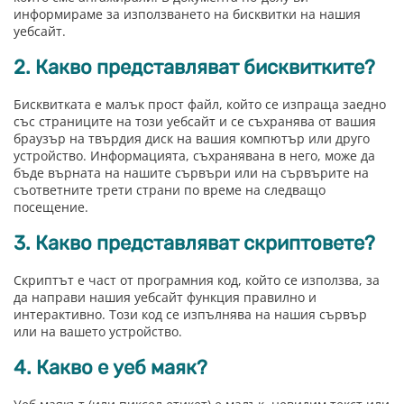
Resin Neon
PP
Инструменти
информираме за използването на бисквитки на нашия
уебсайт.
PC
Легло за 3D принтер
2. Какво представляват бисквитките?
REFILL
FEP филми
Бисквитката е малък прост файл, който се изпраща заедно
Други
със страниците на този уебсайт и се съхранява от вашия
браузър на твърдия диск на вашия компютър или друго
устройство. Информацията, съхранявана в него, може да
бъде върната на нашите сървъри или на сървърите на
съответните трети страни по време на следващо
посещение.
3. Какво представляват скриптовете?
Скриптът е част от програмния код, който се използва, за
да направи нашия уебсайт функция правилно и
интерактивно. Този код се изпълнява на нашия сървър
или на вашето устройство.
4. Какво е уеб маяк?