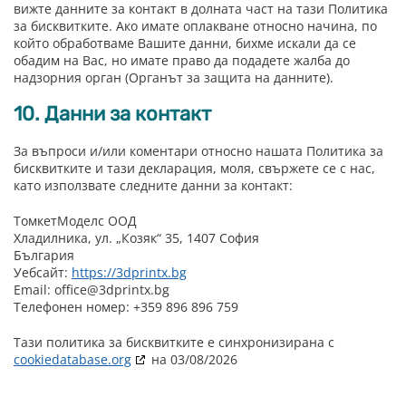
вижте данните за контакт в долната част на тази Политика
за бисквитките. Ако имате оплакване относно начина, по
който обработваме Вашите данни, бихме искали да се
обадим на Вас, но имате право да подадете жалба до
надзорния орган (Органът за защита на данните).
10. Данни за контакт
За въпроси и/или коментари относно нашата Политика за
бисквитките и тази декларация, моля, свържете се с нас,
като използвате следните данни за контакт:
ТомкетМоделс ООД
Хладилника, ул. „Козяк“ 35, 1407 София
България
Уебсайт:
https://3dprintx.bg
Email:
office@
3dprintx.bg
Телефонен номер: +359 896 896 759
Тази политика за бисквитките е синхронизирана с
cookiedatabase.org
на 03/08/2026