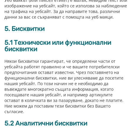
Уеб маякът (или пиксел етикет) е малък, невидим текст или
изображение на уебсайт, който се използва за наблюдение
на трафика на уебсайт. За да направите това, различни
данни за вас се съхраняват с помощта на уеб маяци.
5. Бисквитки
5.1 Технически или функционални
бисквитки
Някои бисквитки гарантират, че определени части от
уебсайта работят правилно и че вашите потребителски
предпочитания остават известни. Чрез поставянето на
функционални бисквитки, ние ви улесняваме да посетите
нашия уебсайт. По този начин не е необходимо да
въвеждате многократно същата информация, когато
посещавате нашия уебсайт, и например артикулите
остават в количката ви за пазаруване, докато не платите.
Ние можем да поставим тези бисквитки без Вашето
съгласие.
5.2 Аналитични бисквитки