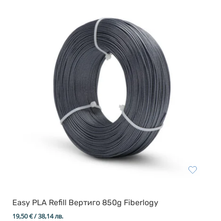
Resin Neon
PP
Инструменти
PC
Легло за 3D принтер
REFILL
FEP филми
Други
Easy PLA Refill Вертиго 850g Fiberlogy
19,50
€
/ 38,14 лв.