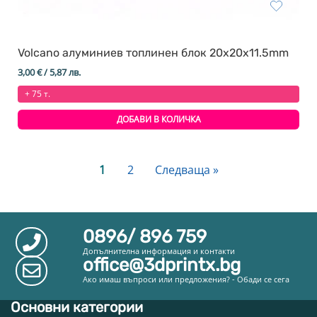
Volcano алуминиев топлинен блок 20x20x11.5mm
3,00
€
/ 5,87 лв.
+ 75 т.
ДОБАВИ В КОЛИЧКА
1
2
Следваща »
0896/ 896 759
Допълнителна информация и контакти
office@3dprintx.bg
Ако имаш въпроси или предложения? - Обади се сега
Основни категории