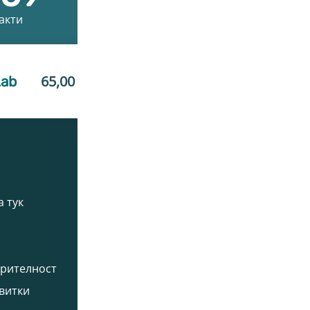
акти
Ако имаш 
65,00
€
/ 127,13 лв.
Lab
(Спечели 1 625 точки)
Моят профил
Начин
а тук
Профил
Любими продукти
Моите точки
ерителност
Поръчки
витки
Социал