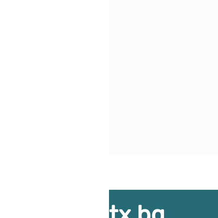
ice@3dprintx.bg