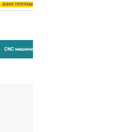
БОНУС ПРОГРАМА
Products
search
CNC машини
Лазерни гравиращи машини
Компл
Добави в любими
3513 Extruder 
65,00
€
/ 127,13 лв.