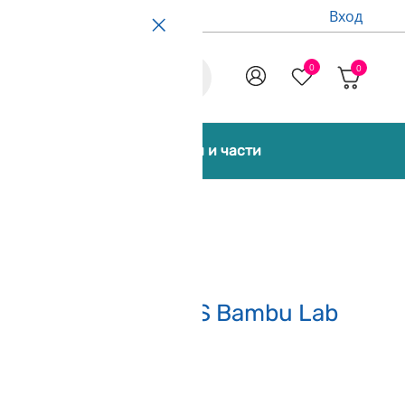
Вход
0
0
Promo
екти [Bundles]
Аксесоари и части
Servo Motor for H2S Bambu Lab
(Спечели 1 625 точки)