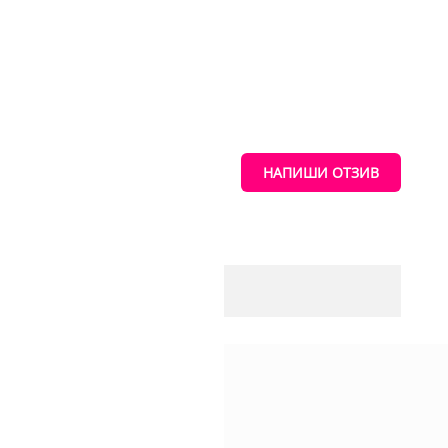
НАПИШИ ОТЗИВ
 за да съхраняваме
и позволи да