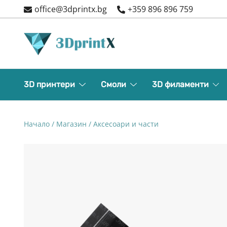
Skip
office@3dprintx.bg
+359 896 896 759
to
content
3d printers and equipment
3DPrintX
3D принтери
Смоли
3D филаменти
Начало
/
Магазин
/
Аксесоари и части