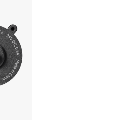
Изчерпан
УВЕДОМИ
Вкл. 20% ДДС
КУРС: 1 EUR = 1.95583 BGN
КОД:
FAM019
КАТЕГОРИИ:
Задвижващи 
МАРКА:
Bambu Lab
Няколко причини да ку
Безплатна доставка
Бонус програма за 
Пазаруване на изпла
Пазаруване с дебит
Продукти на склад 