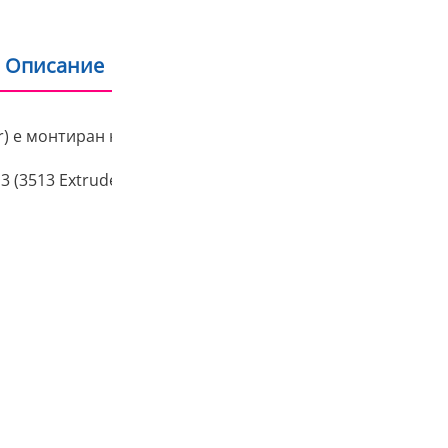
Описание
Допълнителна информация
) е монтиран на гърба на екструдера и го задвижва, за 
 (3513 Extruder Servo Motor) в Bambu Lab Wiki.
Отзиви