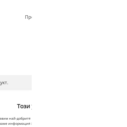
Прочети отзивите за този продукт
укт.
Този уебсайт използва бисквитки
тавим най-добрите преживявания, използваме технологии като бисквитки,
ваме информация за устройството. Съгласяването с тези технологии ще н