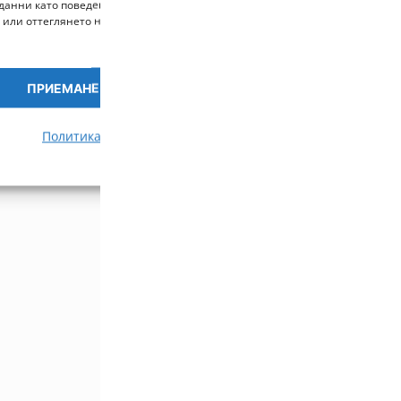
данни като поведение при сърфиране или уникални идентификатори на то
 или оттеглянето на съгласието може неблагоприятно да повлияе на опр
ПРИЕМАНЕ
ПРЕГЛЕД НА ПРЕДПОЧИ
Политика за бисквитки
Политика за поверителност