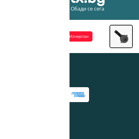
въпроси или предложения? - Обади се сега
Изчерпан
и на плащане
ни мрежи: