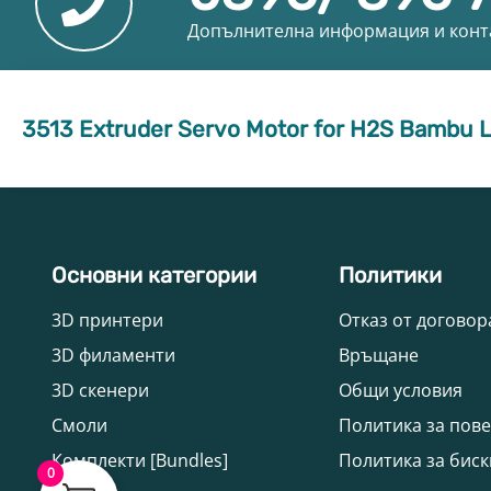
Допълнителна информация и конт
3513 Extruder Servo Motor for H2S Bambu 
Основни категории
Политики
3D принтери
Отказ от договор
3D филаменти
Връщане
3D скенери
Общи условия
Смоли
Политика за пов
Комплекти [Bundles]
Политика за биск
0