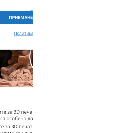
ПРИЕМАНЕ
ПРЕГЛЕД НА ПРЕДПОЧИ
Политика за бисквитки
Политика за поверителност
те за 3D печат Phrozen Aqua са разработени за ниска с
са особено добри за прецизни части.
е за 3D печат Phrozen Aqua са лесни за печат и се обра