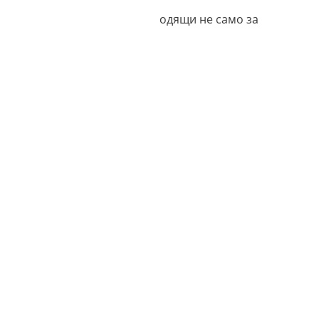
т Phrozen Aqua 8K те са подходящи не само за
а