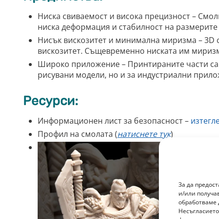
Ниска свиваемост и висока прецизност – Смоли
ниска деформация и стабилност на размерите 
Нисък вискозитет и минимална миризма – 3D см
вискозитет. Същевременно ниската им миризм
Широко приложение – Принтираните части са 
рисувани модели, но и за индустриални прило
Ресурси:
Информационен лист за безопасност –
изтегле
Профил на смолата (
натиснете тук
)
За да предос
и/или получа
обработваме 
Несъгласието