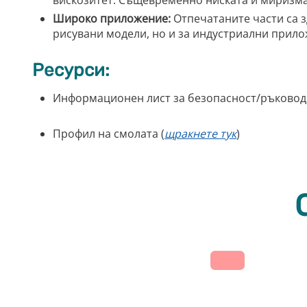
вискозитет. Същевременно ниската ѝ миризма
Широко приложение:
Отпечатаните части са з
рисувани модели, но и за индустриални прило
Ресурси:
Информационен лист за безопасност/ръководс
Профил на смолата (
щракнете тук
)