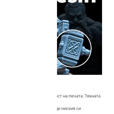
ТАНИЯ
виваемост и висока прецизност на печата. Тяхната
ботват лесно след това поради ниския си