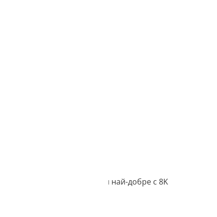
 пълна 8K резолюция
. Работи най-добре с 8K
и за 3D печат.