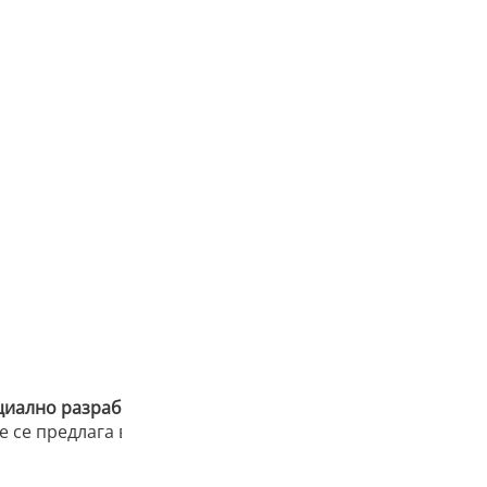
Описание
циално разработена, за да покаже супер фини детайли с
 се предлага в 4 цвята, за да задоволи всичките ви нужд