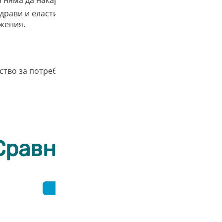
 няма да накара мястото ви да мирише.
драви и еластични. Благодарение на смолите за 3D печа
жения.
тво за потребителя (
кликнете тук
)
Сравнение на смолат