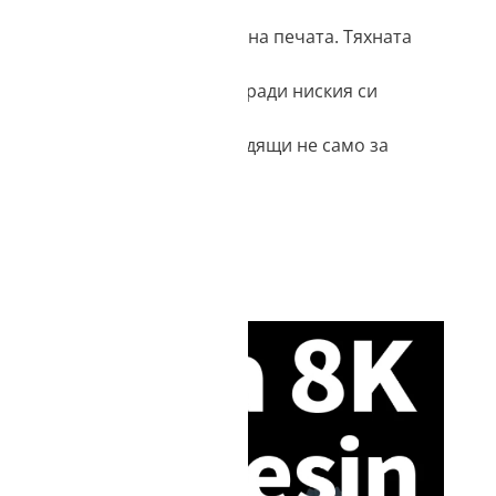
виване и висока прецизност на печата. Тяхната
 се обработват след това поради ниския си
не ги правят идеално подходящи не само за
 за да съхраняваме
и позволи да
зи сайт.
еделени функции и