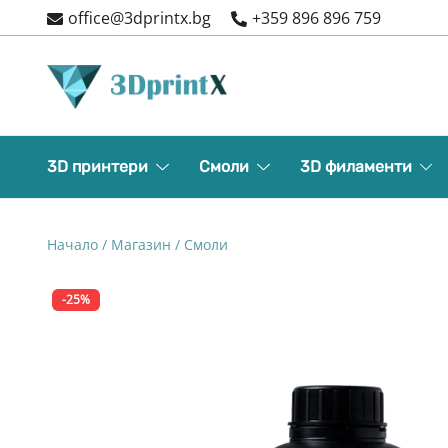
Skip
office@3dprintx.bg
+359 896 896 759
to
content
3d printers and equipment
3DPrintX
3D принтери
Смоли
3D филаменти
Начало
/
Магазин
/
Смоли
-25%