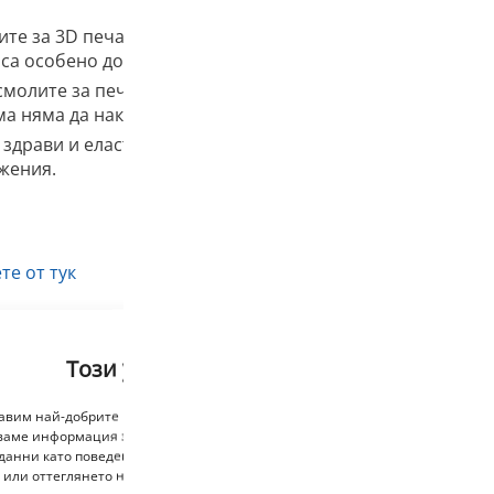
те за 3D печат Phrozen Aqua са разработени за ниско с
са особено добри за прецизни части.
олите за печат Phrozen Aqua са лесни за печат и лесно
а няма да накара мястото ви да мирише.
здрави и еластични. Замразените смоли за 3D принтира
жения.
те от тук
Този уебсайт използва бисквитки
тавим най-добрите преживявания, използваме технологии като бисквитки,
ваме информация за устройството. Съгласяването с тези технологии ще н
данни като поведение при сърфиране или уникални идентификатори на то
 или оттеглянето на съгласието може неблагоприятно да повлияе на опр