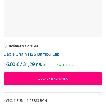
Resin Neon
PP
Инструменти
PC
Легло за 3D принтер
REFILL
FEP филми
Други
Добави в любими
Cable Chain H2S Bambu Lab
16,00
€
/ 31,29 лв.
(Спечели 400 точки)
ДОБАВИ В КОЛИЧКА
КУРС: 1 EUR = 1.95583 BGN