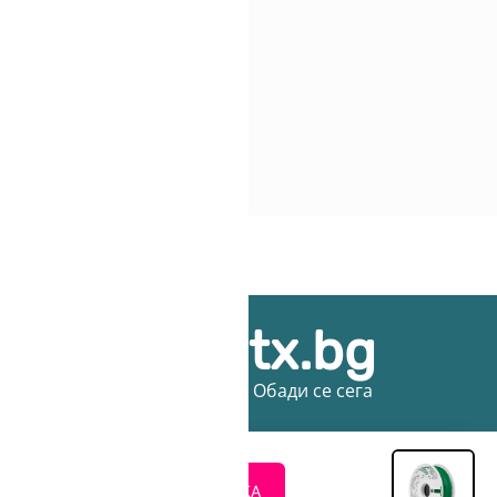
ice@3dprintx.bg
въпроси или предложения? - Обади се сега
+
количество
ДОБАВИ В КОЛИЧКА