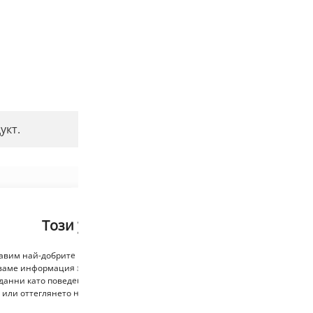
укт.
Този уебсайт използва бисквитки
тавим най-добрите преживявания, използваме технологии като бисквитки,
ваме информация за устройството. Съгласяването с тези технологии ще н
данни като поведение при сърфиране или уникални идентификатори на то
 или оттеглянето на съгласието може неблагоприятно да повлияе на опр