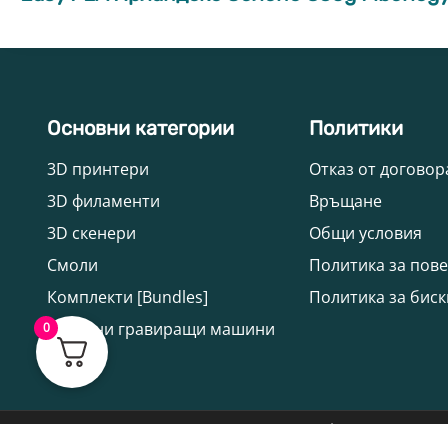
Основни категории
Политики
3D принтери
Отказ от договор
3D филаменти
Връщане
3D скенери
Общи условия
Смоли
Политика за пов
Комплекти [Bundles]
Политика за биск
Лазерни гравиращи машини
0
Всички права запазени © 2026 3DPrintX.