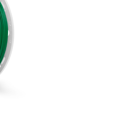
вкл.20% ДДС
биоразградимост
много добра адхезия ме
голям избор на цветове
0.850 кг
1.75 мм
КУРС: 1 EUR = 1.95583 BGN
КОД:
EASY-IRISHGREEN-17
КАТЕГОРИИ:
3D филамент
МАРКА:
Fiberlogy
Няколко причини да ку
Безплатна доставка