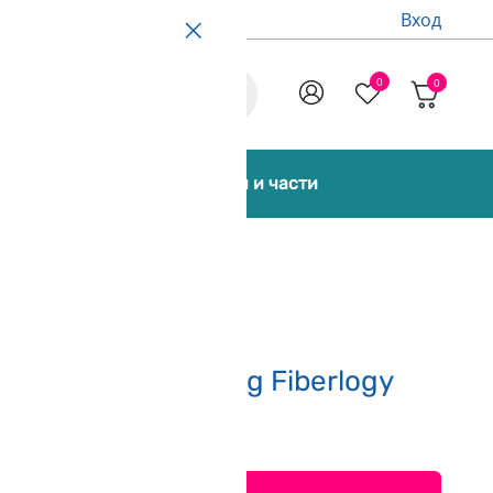
Вход
0
0
Promo
екти [Bundles]
Аксесоари и части
ндско Зелено 850g Fiberlogy
печели 511 точки)