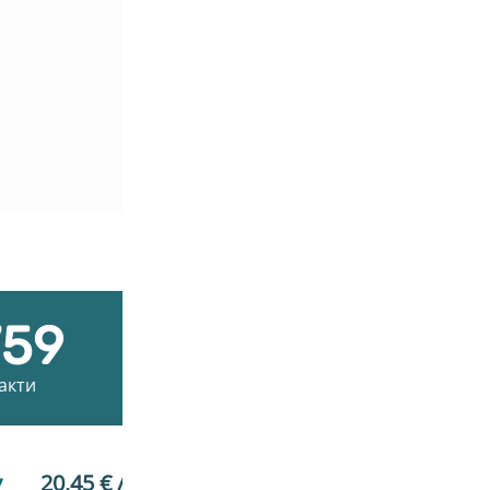
759
off
акти
Ако имаш 
20,45
€
/ 40,00 лв.
y
(Спечели 511 точки)