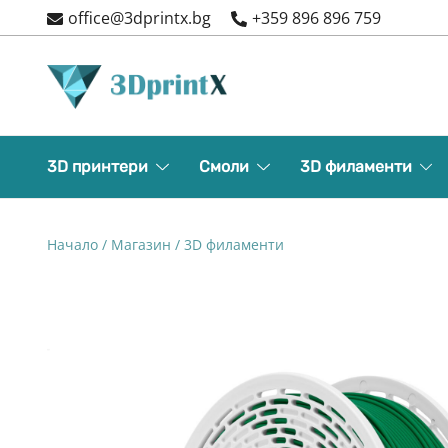
Skip
office@3dprintx.bg
+359 896 896 759
to
content
3d printers and equipment
3DPrintX
3D принтери
Смоли
3D филаменти
Начало
/
Магазин
/
3D филаменти