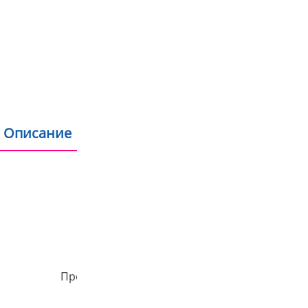
Бонус програма за 
Пазаруване на изпла
Пазаруване с дебит
Продукти на склад 
Описание
Допълнителна информация
Отзиви
Прочети отзивите за този продукт