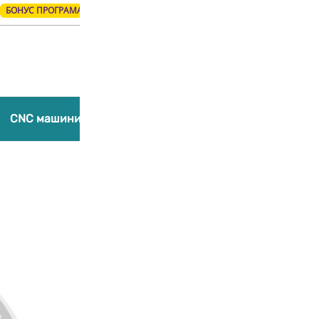
БОНУС ПРОГРАМА
Products
search
CNC машини
Лазерни гравиращи машини
Компл
Добави в любими
Easy PLA Ирла
20,45
€
/ 40,00 лв.
(С