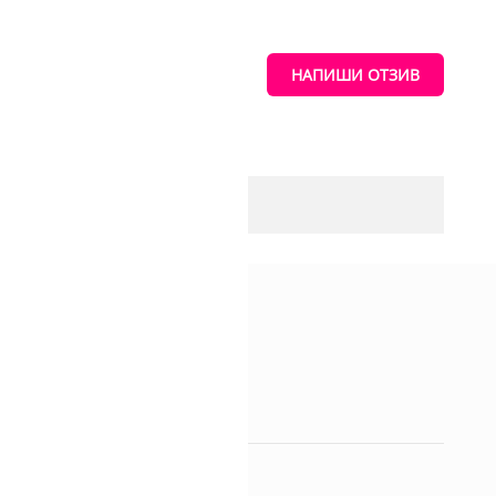
НАПИШИ ОТЗИВ
 за да съхраняваме
и позволи да
зи сайт.
еделени функции и