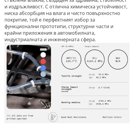
стъклени влакна, създаден за здравина, стабилност
и издръжливост. С отлична химическа устойчивост,
ниска абсорбция на влага и чисто повърхностно
покритие, той е перфектният избор за
функционални прототипи, структурни части и
крайни приложения в автомобилната,
индустриалната и инженерната сфера.