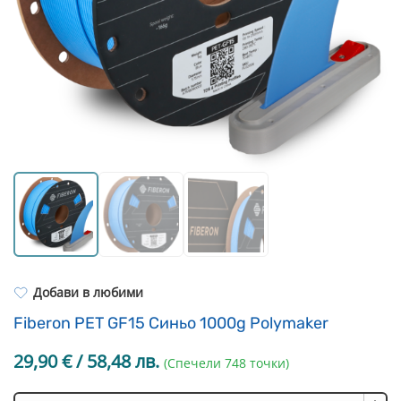
Resin Neon
PP
Инструменти
PC
Легло за 3D принтер
REFILL
FEP филми
Други
Добави в любими
Fiberon PET GF15 Синьо 1000g Polymaker
29,90
€
/ 58,48 лв.
(Спечели 748 точки)