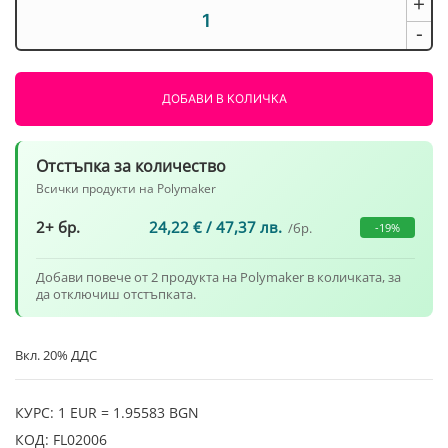
+
количество
за
-
Fiberon
PET
GF15
ДОБАВИ В КОЛИЧКА
Синьо
1000g
Polymaker
Отстъпка за количество
Всички продукти на Polymaker
2+ бр.
24,22
€
/ 47,37 лв.
/бр.
-19%
Добави повече от 2 продукта на Polymaker в количката, за
да отключиш отстъпката.
Вкл. 20% ДДС
КУРС: 1 EUR = 1.95583 BGN
КОД:
FL02006