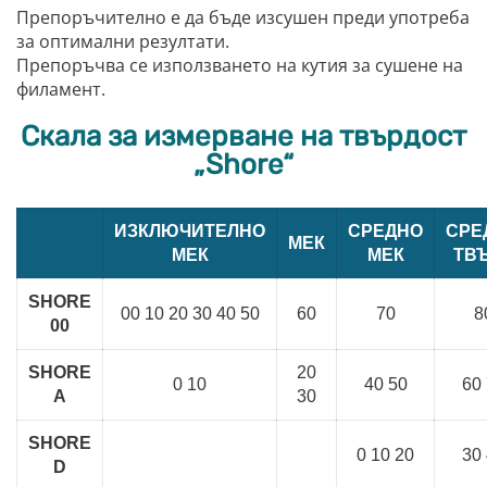
Препоръчително е да бъде изсушен преди употреба
за оптимални резултати.
Препоръчва се използването на кутия за сушене на
филамент.
Скала за измерване на твърдост
„Shore“
ИЗКЛЮЧИТЕЛНО
СРЕДНО
СРЕ
МЕК
МЕК
МЕК
ТВ
SHORE
00 10 20 30 40 50
60
70
8
00
SHORE
20
0 10
40 50
60
A
30
SHORE
0 10 20
30
D