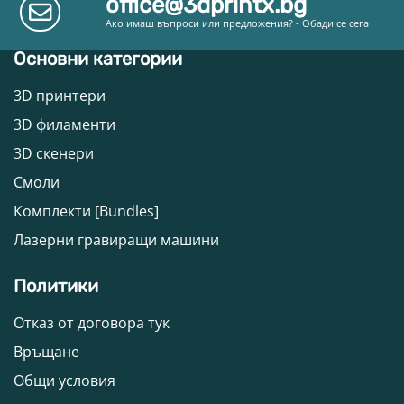
office@3dprintx.bg
Ако имаш въпроси или предложения? - Обади се сега
Основни категории
3D принтери
3D филаменти
3D скенери
Смоли
Комплекти [Bundles]
Лазерни гравиращи машини
Политики
Отказ от договора тук
Връщане
Общи условия