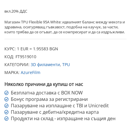
вкл.20% ДДС
Магазин TPU Flexible 95A White: идеалният баланс между мекота и
здравина, осигуряващ гъвкавост, подобна на каучук, за части,
които трябва да се огъват, да се компресират и да са издръжливи.
КУРС: 1 EUR = 1.95583 BGN
КОД:
FT9519010
КАТЕГОРИИ:
3D филаменти
,
TPU
МАРКА:
AzureFilm
Няколко причини да купиш от нас
Безплатна доставка с BOX NOW
Бонус програма за регистрирани
Пазаруване на изплащане с TBI и Unicredit
Пазаруване с дебитна/кредитна карта
Продукти на склад - изпращане на същия ден