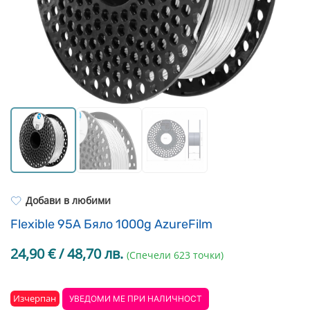
Resin Neon
PP
Инструменти
PC
Легло за 3D принтер
REFILL
FEP филми
Други
Добави в любими
Flexible 95A Бяло 1000g AzureFilm
24,90
€
/ 48,70 лв.
(Спечели 623 точки)
Изчерпан
УВЕДОМИ МЕ ПРИ НАЛИЧНОСТ