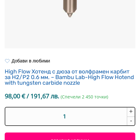
Resin Neon
PP
Инструменти
PC
Легло за 3D принтер
REFILL
FEP филми
Други
Добави в любими
High Flow Хотенд с дюза от волфрамен карбит
за H2/P2 0.6 мм. – Bambu Lab-High Flow Hotend
with tungsten carbide nozzle
98,00
€
/ 191,67 лв.
(Спечели 2 450 точки)
+
количество
за
-
High
Flow
Хотенд