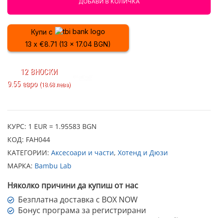
ДОБАВИ В КОЛИЧКА
с
дюза
от
Купи с
волфрамен
13 x €8.71 (13 x 17.04 BGN)
карбит
за
H2/P2
12 ВНОСКИ
0.6
9.55 евро
(18.68 лева)
мм.
–
Bambu
Lab-
КУРС: 1 EUR = 1.95583 BGN
High
КОД:
FAH044
Flow
КАТЕГОРИИ:
Аксесоари и части
,
Хотенд и Дюзи
Hotend
МАРКА:
Bambu Lab
with
tungsten
Няколко причини да купиш от нас
carbide
Безплатна доставка с BOX NOW
nozzle
Бонус програма за регистрирани