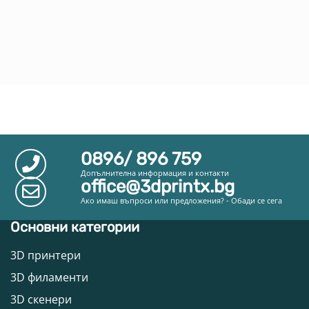
0896/ 896 759
Допълнителна информация и контакти
office@3dprintx.bg
Ако имаш въпроси или предложения? - Обади се сега
Основни категории
3D принтери
3D филаменти
3D скенери