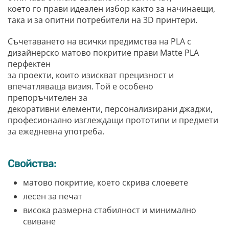
което го прави идеален избор както за начинаещи,
така и за опитни потребители на 3D принтери.
Съчетаването на всички предимства на PLA с
дизайнерско матово покритие прави Matte PLA
перфектен
за проекти, които изискват прецизност и
впечатляваща визия. Той е особено
препоръчителен за
декоративни елементи, персонализирани джаджи,
професионално изглеждащи прототипи и предмети
за ежедневна употреба.
Свойства:
матово покритие, което скрива слоевете
лесен за печат
висока размерна стабилност и минимално
свиване