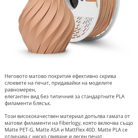
Неговото матово покритие ефективно скрива
слоевете на печат, придавайки на моделите
равномерен,
елегантен вид без типичния за стандартните PLA
филаменти блясък.
Този висококачествен материал допълва гамата от
матови филаменти на Fiberlogy, която включва също
Matte PET-G, Matte ASA и MattFlex 40D. Matte PLA се
отличава с ниско свиване и лесен печат,