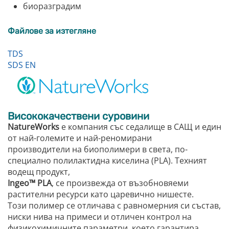
биоразградим
Файлове за изтегляне
TDS
SDS EN
Висококачествени суровини
NatureWorks
е компания със седалище в САЩ и един
от най-големите и най-реномирани
производители на биополимери в света, по-
специално полилактидна киселина (PLA). Техният
водещ продукт,
Ingeo™ PLA
, се произвежда от възобновяеми
растителни ресурси като царевично нишесте.
Този полимер се отличава с равномерния си състав,
ниски нива на примеси и отличен контрол на
физикохимичните параметри, което гарантира