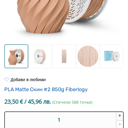
Resin Neon
PP
Инструменти
PC
Легло за 3D принтер
REFILL
FEP филми
Други
Добави в любими
PLA Matte Скин #2 850g Fiberlogy
23,50
€
/ 45,96 лв.
(Спечели 588 точки)
+
количество
за
-
PLA