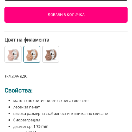
Matte
Скин
ДОБАВИ В КОЛИЧКА
#2
850g
Fiberlogy
Цвят на филамента
вкл.20% ДДС
Свойства:
матово покритие, което скрива слоевете
лесен за печат
висока размерна стабилност и минимално свиване
биоразградим
диаметър:
1.75 mm