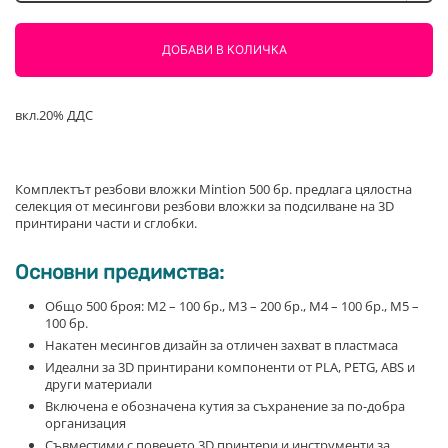
Комплект
Вложки
ДОБАВИ В КОЛИЧКА
M2
M3
M4
вкл.20% ДДС
M5
500
бр.
Комплектът резбови вложки Mintion 500 бр. предлага цялостна
селекция от месингови резбови вложки за подсилване на 3D
принтирани части и сглобки.
Основни предимства:
Общо 500 броя: M2 – 100 бр., M3 – 200 бр., M4 – 100 бр., M5 –
100 бр.
Накатен месингов дизайн за отличен захват в пластмаса
Идеални за 3D принтирани компоненти от PLA, PETG, ABS и
други материали
Включена е обозначена кутия за съхранение за по-добра
организация
Съвместими с повечето 3D принтери и инструменти за