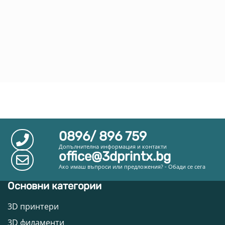
0896/ 896 759
Допълнителна информация и контакти
office@3dprintx.bg
Ако имаш въпроси или предложения? - Обади се сега
Основни категории
3D принтери
3D филаменти