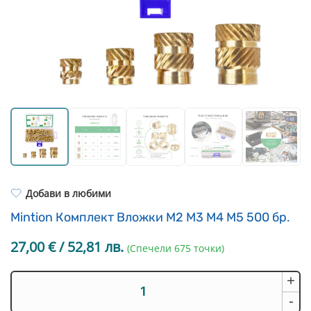
Resin Neon
PP
Инструменти
PC
Легло за 3D принтер
REFILL
FEP филми
Други
Добави в любими
Mintion Комплект Вложки M2 M3 M4 M5 500 бр.
27,00
€
/ 52,81 лв.
(Спечели 675 точки)
+
количество
за
-
Mintion