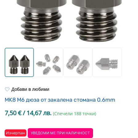
Resin Neon
PP
Инструменти
PC
Легло за 3D принтер
REFILL
FEP филми
Други
Добави в любими
MK8 M6 дюза от закалена стомана 0.6mm
7,50
€
/ 14,67 лв.
(Спечели 188 точки)
Изчерпан
УВЕДОМИ МЕ ПРИ НАЛИЧНОСТ