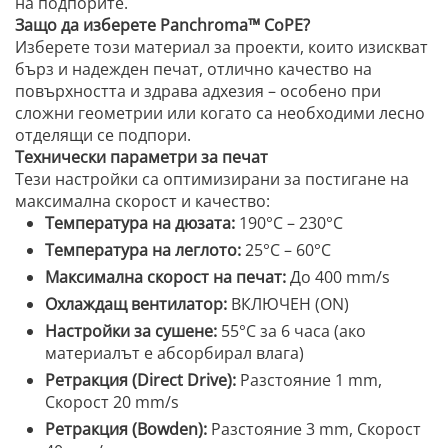
на подпорите.
Защо да изберете Panchroma™ CoPE?
Изберете този материал за проекти, които изискват
бърз и надежден печат, отлично качество на
повърхността и здрава адхезия – особено при
сложни геометрии или когато са необходими лесно
отделящи се подпори.
Технически параметри за печат
Тези настройки са оптимизирани за постигане на
максимална скорост и качество:
Температура на дюзата:
190°C – 230°C
Температура на леглото:
25°C – 60°C
Максимална скорост на печат:
До 400 mm/s
Охлаждащ вентилатор:
ВКЛЮЧЕН (ON)
Настройки за сушене:
55°C за 6 часа (ако
материалът е абсорбирал влага)
Ретракция (Direct Drive):
Разстояние 1 mm,
Скорост 20 mm/s
Ретракция (Bowden):
Разстояние 3 mm, Скорост