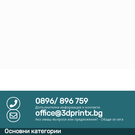
0896/ 896 759
Допълнителна информация и контакти
office@3dprintx.bg
Ако имаш въпроси или предложения? - Обади се сега
Основни категории