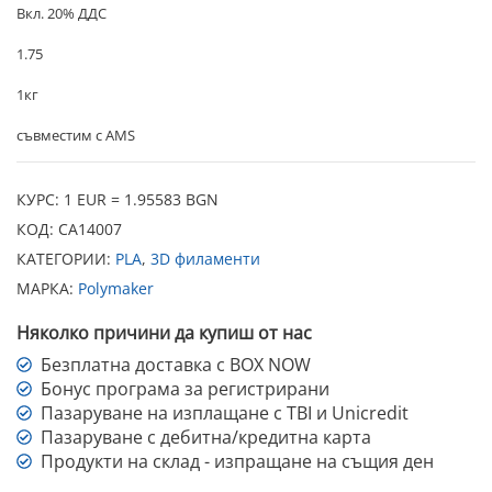
Вкл. 20% ДДС
1.75
1кг
съвместим с AMS
КУРС: 1 EUR = 1.95583 BGN
КОД:
CA14007
КАТЕГОРИИ:
PLA
,
3D филаменти
МАРКА:
Polymaker
Няколко причини да купиш от нас
Безплатна доставка с BOX NOW
Бонус програма за регистрирани
Пазаруване на изплащане с TBI и Unicredit
Пазаруване с дебитна/кредитна карта
Продукти на склад - изпращане на същия ден