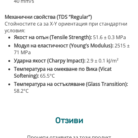
40 mm/s
Механични свойства (TDS “Regular”)
Стойностите са за X-Y ориентация при стандартни
условия:
Якост на опън (Tensile Strength):
51.6 ± 0.3 MPa
Модул на еластичност (Young’s Modulus):
2515 ±
71 MPa
Ударна якост (Charpy Impact):
2.9 ± 0.1 kJ/m²
Температура на омекване по Вика (Vicat
Softening):
65.5°C
Температура на остъкляване (Glass Transition):
58.2°C
Отзиви
Прочети отзивите за този продукт