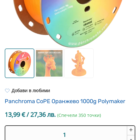
Resin Neon
PP
Инструменти
PC
Легло за 3D принтер
REFILL
FEP филми
Други
Добави в любими
Panchroma CoPE Оранжево 1000g Polymaker
13,99
€
/ 27,36 лв.
(Спечели 350 точки)
+
количество
за
-