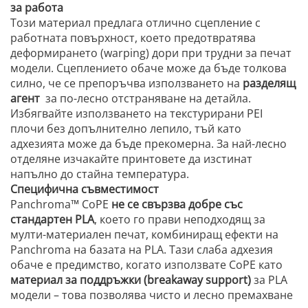
за работа
Този материал предлага отлично сцепление с
работната повърхност, което предотвратява
деформирането (warping) дори при трудни за печат
модели. Сцеплението обаче може да бъде толкова
силно, че се препоръчва използването на
разделящ
агент
за по-лесно отстраняване на детайла.
Избягвайте използването на текстурирани PEI
плочи без допълнително лепило, тъй като
адхезията може да бъде прекомерна. За най-лесно
отделяне изчакайте принтовете да изстинат
напълно до стайна температура.
Специфична съвместимост
Panchroma™ CoPE
не се свързва добре със
стандартен PLA
, което го прави неподходящ за
мулти-материален печат, комбиниращ ефекти на
Panchroma на базата на PLA. Тази слаба адхезия
обаче е предимство, когато използвате CoPE като
материал за поддръжки (breakaway support)
за PLA
модели – това позволява чисто и лесно премахване