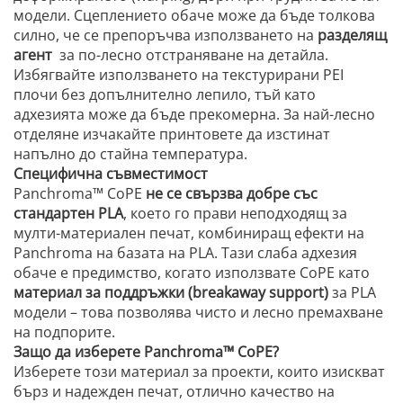
модели. Сцеплението обаче може да бъде толкова
силно, че се препоръчва използването на
разделящ
агент
за по-лесно отстраняване на детайла.
Избягвайте използването на текстурирани PEI
плочи без допълнително лепило, тъй като
адхезията може да бъде прекомерна. За най-лесно
отделяне изчакайте принтовете да изстинат
напълно до стайна температура.
Специфична съвместимост
Panchroma™ CoPE
не се свързва добре със
стандартен PLA
, което го прави неподходящ за
мулти-материален печат, комбиниращ ефекти на
Panchroma на базата на PLA. Тази слаба адхезия
обаче е предимство, когато използвате CoPE като
материал за поддръжки (breakaway support)
за PLA
модели – това позволява чисто и лесно премахване
на подпорите.
Защо да изберете Panchroma™ CoPE?
Изберете този материал за проекти, които изискват
бърз и надежден печат, отлично качество на