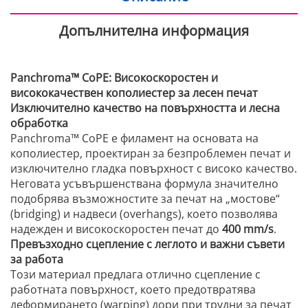
Допълнителна информация
Panchroma™ CoPE: Високоскоростен и
висококачествен кополиестер за лесен печат
Изключително качество на повърхността и лесна
обработка
Panchroma™ CoPE е филамент на основата на
кополиестер, проектиран за безпроблемен печат и
изключително гладка повърхност с високо качество.
Неговата усъвършенствана формула значително
подобрява възможностите за печат на „мостове“
(bridging) и надвеси (overhangs), което позволява
надежден и високоскоростен печат до
400 mm/s
.
Превъзходно сцепление с леглото и важни съвети
за работа
Този материал предлага отлично сцепление с
работната повърхност, което предотвратява
деформирането (warping) дори при трудни за печат