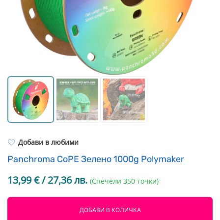
Resin Neon
PP
Инструменти
PC
Легло за 3D принтер
REFILL
FEP филми
Други
Добави в любими
Panchroma CoPE Зелено 1000g Polymaker
13,99
€
/ 27,36 лв.
(Спечели 350 точки)
ДОБАВИ В КОЛИЧКА