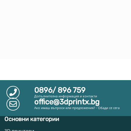
0896/ 896 759
Допълнителна информация и контакти
office@3dprintx.bg
Ако имаш въпроси или предложения? - Обади се сега
Основни категории