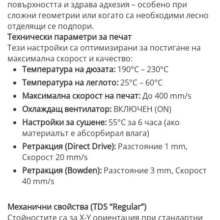
повърхността и здрава адхезия – особено при
сложни геометрии или когато са необходими лесно
отделящи се подпори.
Технически параметри за печат
Тези настройки са оптимизирани за постигане на
максимална скорост и качество:
Температура на дюзата:
190°C – 230°C
Температура на леглото:
25°C – 60°C
Максимална скорост на печат:
До 400 mm/s
Охлаждащ вентилатор:
ВКЛЮЧЕН (ON)
Настройки за сушене:
55°C за 6 часа (ако
материалът е абсорбирал влага)
Ретракция (Direct Drive):
Разстояние 1 mm,
Скорост 20 mm/s
Ретракция (Bowden):
Разстояние 3 mm, Скорост
40 mm/s
Механични свойства (TDS “Regular”)
Стойностите са за X-Y ориентация при стандартни