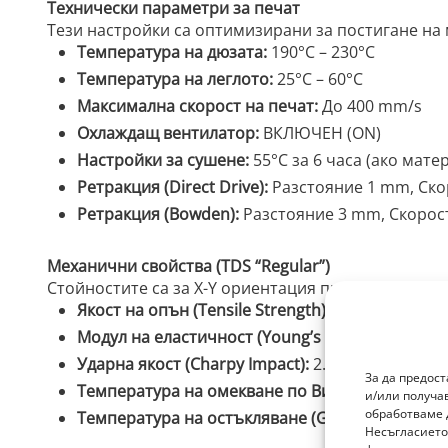
Технически параметри за печат
Тези настройки са оптимизирани за постигане на 
Температура на дюзата:
190°C – 230°C
Температура на леглото:
25°C – 60°C
Максимална скорост на печат:
До 400 mm/s
Охлаждащ вентилатор:
ВКЛЮЧЕН (ON)
Настройки за сушене:
55°C за 6 часа (ако мате
Ретракция (Direct Drive):
Разстояние 1 mm, Ско
Ретракция (Bowden):
Разстояние 3 mm, Скорос
Механични свойства (TDS “Regular”)
Стойностите са за X-Y ориентация при стандартни
Якост на опън (Tensile Strength):
51.6 ± 0.3 MPa
Модул на еластичност (Young’s Modulus):
2515 
Ударна якост (Charpy Impact):
2.9 ± 0.1 kJ/m²
За да предос
Температура на омекване по Вика (Vicat Softeni
и/или получа
обработваме 
Температура на остъкляване (Glass Transition):
Несъгласието