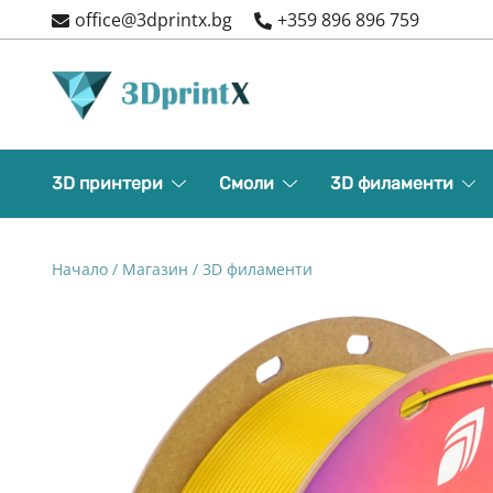
Skip
office@3dprintx.bg
+359 896 896 759
to
content
3d printers and equipment
3DPrintX
3D принтери
Смоли
3D филаменти
Начало
/
Магазин
/
3D филаменти