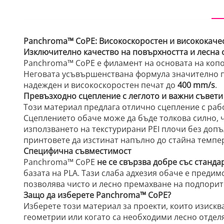
Panchroma™ CoPE: Високоскоростен и висококачес
Изключително качество на повърхността и лесна
Panchroma™ CoPE е филамент на основата на копо
Неговата усъвършенствана формула значително под
надежден и високоскоростен печат до
400 mm/s
.
Превъзходно сцепление с леглото и важни съвети
Този материал предлага отлично сцепление с раб
Сцеплението обаче може да бъде толкова силно, 
използването на текстурирани PEI плочи без допъ
принтовете да изстинат напълно до стайна темпе
Специфична съвместимост
Panchroma™ CoPE
не се свързва добре със станда
базата на PLA. Тази слаба адхезия обаче е предим
позволява чисто и лесно премахване на подпорит
Защо да изберете Panchroma™ CoPE?
Изберете този материал за проекти, които изискв
геометрии или когато са необходими лесно отдел