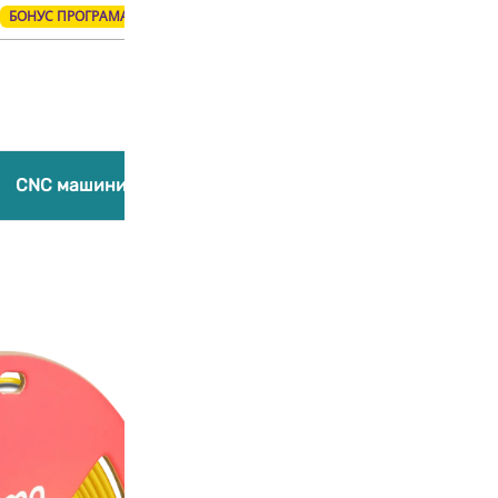
БОНУС ПРОГРАМА
Products
search
CNC машини
Лазерни гравиращи машини
Компл
Добави в любими
Panchroma Co
13,99
€
/ 27,36 лв.
(С