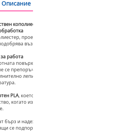
Описание
Допълнителна информация
твен кополиестер за лесен печат
 обработка
лиестер, проектиран за безпроблемен печат и изключит
обрява възможностите за печат на „мостове“ (bridging)
 за работа
отната повърхност, което предотвратява деформирането 
че се препоръчва използването на
разделящ агент
за по
лнително лепило, тъй като адхезията може да бъде прек
ратура.
ртен PLA
, което го прави неподходящ за мулти-материа
ство, когато използвате CoPE като
материал за поддръжк
е.
ат бърз и надежден печат, отлично качество на повърхн
ящи се подпори.