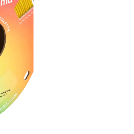
Изчерпан
УВЕДОМИ
Цвят на филамента
Отстъпка за количе
Всички продукти на Polyma
2+ бр.
Добави повече от 2 проду
Вкл. 20% ДДС
1.75