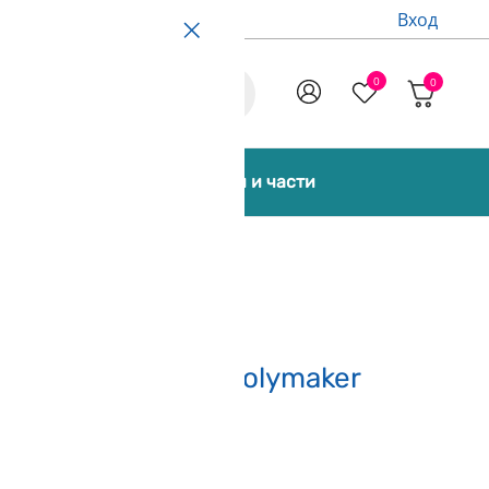
Вход
0
0
Promo
екти [Bundles]
Аксесоари и части
Pe Жълто 1000g Polymaker
печели 350 точки)