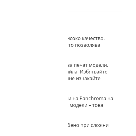
елно гладка повърхност с високо качество.
 и надвеси (overhangs), което позволява
(warping) дори при трудни за печат модели.
-лесно отстраняване на детайла. Избягвайте
омерна. За най-лесно отделяне изчакайте
лен печат, комбиниращ ефекти на Panchroma на
и (breakaway support)
за PLA модели – това
остта и здрава адхезия – особено при сложни