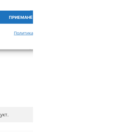
ПРИЕМАНЕ
ПРЕГЛЕД НА ПРЕДПОЧИ
Отзиви
Политика за бисквитки
Политика за поверителност
Прочети отзивите за този продукт
укт.