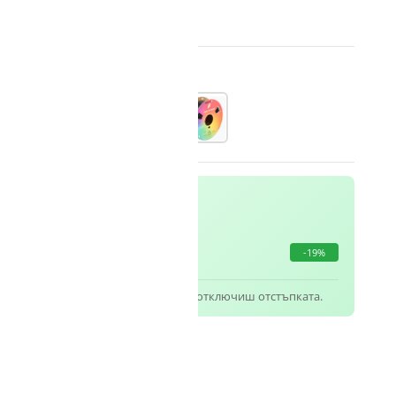
 МЕ ПРИ НАЛИЧНОСТ
ство
ker
11,33
€
/ 22,16 лв.
/бр.
-19%
кта на Polymaker в количката, за да отключиш отстъпката.