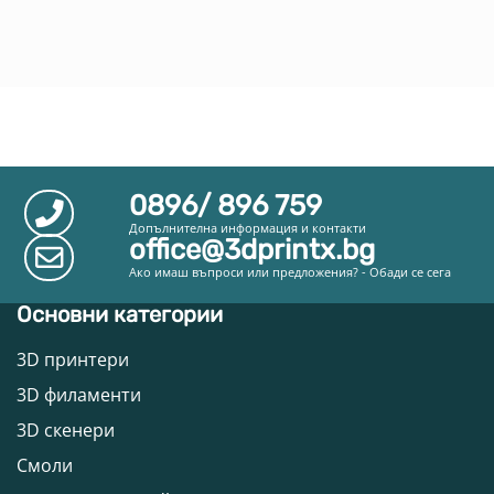
0896/ 896 759
Допълнителна информация и контакти
office@3dprintx.bg
Ако имаш въпроси или предложения? - Обади се сега
Основни категории
3D принтери
3D филаменти
3D скенери
Смоли