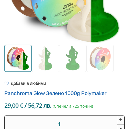
Resin Neon
PP
Инструменти
PC
Легло за 3D принтер
REFILL
FEP филми
Други
Добави в любими
Panchroma Glow Зелено 1000g Polymaker
29,00
€
/ 56,72 лв.
(Спечели 725 точки)
+
количество
за
-