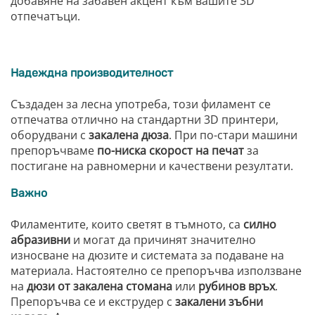
добавяне на забавен акцент към вашите 3D
отпечатъци.
Надеждна производителност
Създаден за лесна употреба, този филамент се
отпечатва отлично на стандартни 3D принтери,
оборудвани с
закалена дюза
. При по-стари машини
препоръчваме
по-ниска скорост на печат
за
постигане на равномерни и качествени резултати.
Важно
Филаментите, които светят в тъмното, са
силно
абразивни
и могат да причинят значително
износване на дюзите и системата за подаване на
материала. Настоятелно се препоръчва използване
на
дюзи от закалена стомана
или
рубинов връх
.
Препоръчва се и екструдер с
закалени зъбни