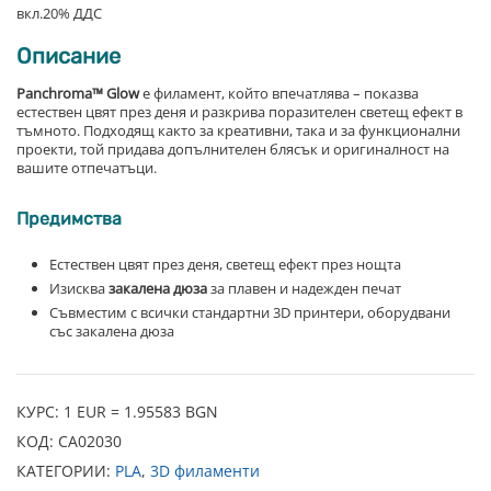
вкл.20% ДДС
Описание
Panchroma™ Glow
е филамент, който впечатлява – показва
естествен цвят през деня и разкрива поразителен светещ ефект в
тъмното. Подходящ както за креативни, така и за функционални
проекти, той придава допълнителен блясък и оригиналност на
вашите отпечатъци.
Предимства
Естествен цвят през деня, светещ ефект през нощта
Изисква
закалена дюза
за плавен и надежден печат
Съвместим с всички стандартни 3D принтери, оборудвани
със закалена дюза
КУРС: 1 EUR = 1.95583 BGN
КОД:
CA02030
КАТЕГОРИИ:
PLA
,
3D филаменти