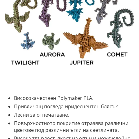
Висококачествен Polymaker PLA.
Привличащ погледа иридесцентен блясък.
Лесни за отпечатване.
Повърхностното покритие отразява различни
цветове под различни ъгли на светлината.
Висока твърдост, якост на опън и междуслойно