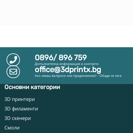
0896/ 896 759
Допълнителна информация и контакти
office@3dprintx.bg
Ако имаш въпроси или предложения? - Обади се сега
Основни категории
3D принтери
3D филаменти
3D скенери
Смоли