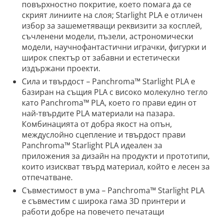
повърхностно покритие, което помага да се
скрият линиите на слоя; Starlight PLA е отличен
избор за зашеметяващи реквизити за косплей,
съчленени модели, пъзели, астрономически
модели, научнофантастични играчки, фигурки и
широк спектър от забавни и естетически
издържани проекти.
Сила и твърдост – Panchroma™ Starlight PLA е
базиран на същия PLA с високо молекулно тегло
като Panchroma™ PLA, което го прави един от
най-твърдите PLA материали на пазара.
Комбинацията от добра якост на опън,
междуслойно сцепление и твърдост прави
Panchroma™ Starlight PLA идеален за
приложения за дизайн на продукти и прототипи,
които изискват твърд материал, който е лесен за
отпечатване.
Съвместимост в ума – Panchroma™ Starlight PLA
е съвместим с широка гама 3D принтери и
работи добре на повечето печатащи