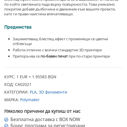
по който светлината пада върху повърхността. Това уникално
покритие добавя дълбочина и движение към вашите проекти,
като ги прави наистина впечатляващи.
Предимства
Зашеметяващ блестящ ефект с променящи се цветни
отблясъци
Работи отлично с всички стандартни 3D принтери
Препоръчва се
по-бавен печат
при по-стари принтери
КУРС: 1 EUR = 1.95583 BGN
КОД:
CA02021
КАТЕГОРИИ:
PLA
,
3D филаменти
МАРКА:
Polymaker
Няколко причини да купиш от нас
Безплатна доставка с BOX NOW
Бонус програма за регистрирани