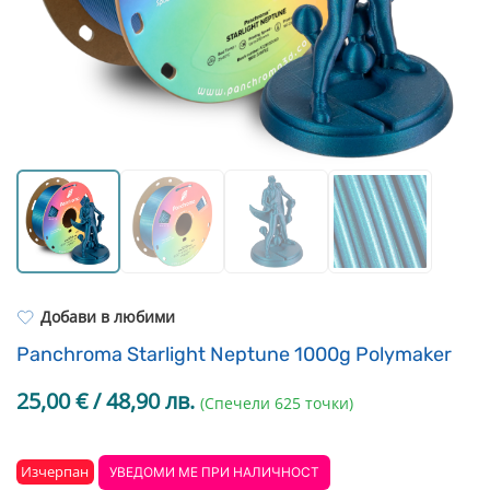
Resin Neon
PP
Инструменти
PC
Легло за 3D принтер
REFILL
FEP филми
Други
Добави в любими
Panchroma Starlight Neptune 1000g Polymaker
25,00
€
/ 48,90 лв.
(Спечели 625 точки)
Изчерпан
УВЕДОМИ МЕ ПРИ НАЛИЧНОСТ