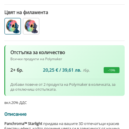
Цвят на филамента
Отстъпка за количество
Всички продукти на Polymaker
2+ бр.
20,25
€
/ 39,61 лв.
/бр.
-19%
Добави повече от 2 продукта на Polymaker в количката, за
да отключиш отстъпката.
вкл.20% ДДС
Описание
Panchroma™ Starlight
придава на вашите 3D отпечатъци красив
блестящ ефект, който променя цвета си в зависимост от начина,