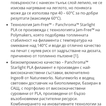
повърхности с нанесен тънък слой лепило, не се
изисква нагряване на леглото, но понякога
може да се използва при 40 – 60°C за по-добри
резултати (максимум 60°C).
Технология Jam-Free™ – Panchroma™ Starlight
PLA се произвежда с технологията Jam-Free™ на
Polymakers, която подобрява топлинната
стабилност на филамента с температура на
омекване над 140°C и води до отлично качество
на печат с нулев риск от задръстване на дюзата,
причинено от топлинно пълзене [1].
Безкомпромисно качество – Panchroma™
Starlight PLA филамент е произведен с най-
висококачествени съставки, включително
Ingeo® от Natureworks. Natureworks е водещ
световен доставчик на биополимери, базиран в
САЩ, с портфолио от висококачествени
суровини от PLA, произведени от бързо
възобновяеми растителни ресурси.
Комбинирането на иновативните технологии за