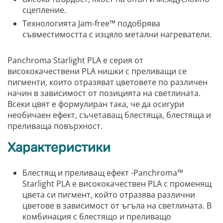
сцепление.
Технологията Jam-free™ подобрява
съвместимостта с изцяло метални нагреватели.
Panchroma Starlight PLA е серия от
висококачествени PLA нишки с преливащи се
пигменти, които отразяват цветовете по различен
начин в зависимост от позицията на светлината.
Всеки цвят е формулиран така, че да осигури
необичаен ефект, съчетаващ блестяща, блестяща и
преливаща повърхност.
Характеристики
Блестящ и преливащ ефект -Panchroma™
Starlight PLA е висококачествен PLA с променящ
цвета си пигмент, който отразява различни
цветове в зависимост от ъгъла на светлината. В
комбинация с блестящо и преливащо