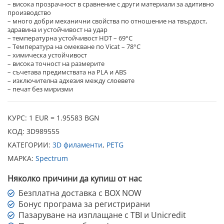
– висока прозрачност в сравнение с други материали за адитивно
производство
– много добри механични свойства по отношение на твърдост,
здравина и устойчивост на удар
– температурна устойчивост HDT – 69°C
– Температура на омекване по Vicat – 78°C
– химическа устойчивост
– висока точност на размерите
– съчетава предимствата на PLA и ABS
– изключителна адхезия между слоевете
– печат без миризми
КУРС: 1 EUR = 1.95583 BGN
КОД:
3D989555
КАТЕГОРИИ:
3D филаменти
,
PETG
МАРКА:
Spectrum
Няколко причини да купиш от нас
Безплатна доставка с BOX NOW
Бонус програма за регистрирани
Пазаруване на изплащане с TBI и Unicredit