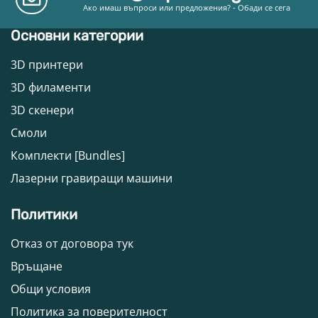
Ако имаш въпроси или предложения? - Обади се сега
Основни категории
3D принтери
3D филаменти
3D скенери
Смоли
Комплекти [Bundles]
Лазерни гравиращи машини
Политики
Отказ от договора тук
Връщане
Общи условия
Политика за поверителност