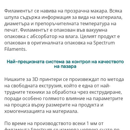
Филаментът се навива на прозрачна макара. Всяка
шпула съдържа информация за вида на материала,
диаметъра и препоръчителната температура на
печат. Филаментът е опакован във вакуумна
опаковка с абсорбатор на влага. Целият продукт е
опакован в оригиналната опаковка на Spectrum
Filaments.
Най-прецизната система за контрол на качеството
на пазара
Нишките за 3D принтери се произвеждат по метода
на свободната екструзия, който е една от най-
трудните техники за обработка чрез екструдиране,
поради особено голямото влияние на параметрите
на процеса върху размерите на продукта и
хомогенизацията на материала.
По време на производството всеки 1 мм от
филамента Spectrum се измерва непрекъснато по