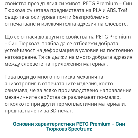
свойства през дългия си живот. PETG Premium – Син
Тюркоаз съчетава предимствата на PLA и ABS. Той
също така осигурява почти безпроблемно
отпечатване и изключителна адхезия на слоевете.
Що се отнася до другите свойства на PETG Premium
– Син Тюркоаз, трябва да се отбележи добрата
устойчивост на деформация в условия на постоянно
натоварване. Тя се дължи на много добрата адхезия
между слоевете на приложения материал.
Това води до много по-ниска механична
анизотропия в отпечатаните изделия, което
означава, че за всяко производствено направление
механичните свойства се различават по-малко,
отколкото при други термопластични материали,
предназначени за 3D печат.
Основни характеристики PETG Premium – Син
Тюркоаз Spectrum: