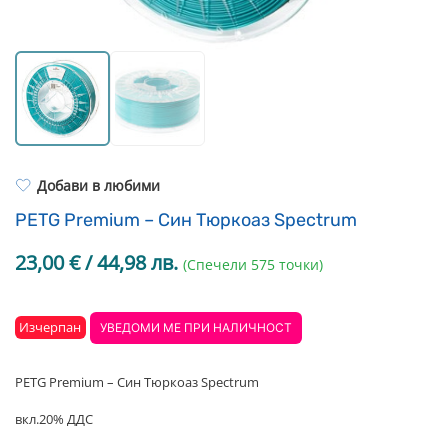
Resin Neon
PP
Инструменти
PC
Легло за 3D принтер
REFILL
FEP филми
Други
Добави в любими
PETG Premium – Син Тюркоаз Spectrum
23,00
€
/ 44,98 лв.
(Спечели 575 точки)
Изчерпан
УВЕДОМИ МЕ ПРИ НАЛИЧНОСТ
PETG Premium – Син Тюркоаз Spectrum
вкл.20% ДДС