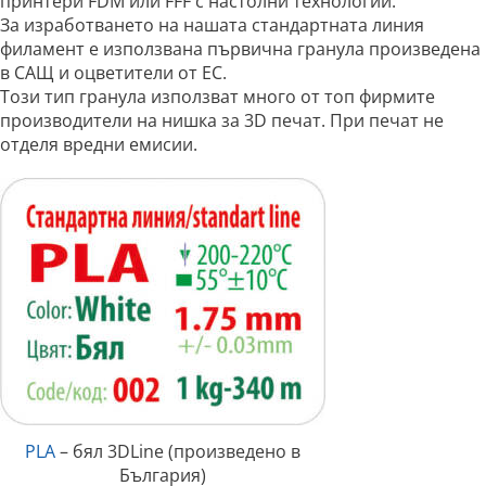
принтери FDM или FFF с настолни технологии.
За изработването на нашата стандартната линия
филамент е използвана първична гранула произведена
в САЩ и оцветители от ЕС.
Този тип гранула използват много от топ фирмите
производители на нишка за 3D печат. При печат не
отделя вредни емисии.
PLA
– бял 3DLine (произведено в
България)