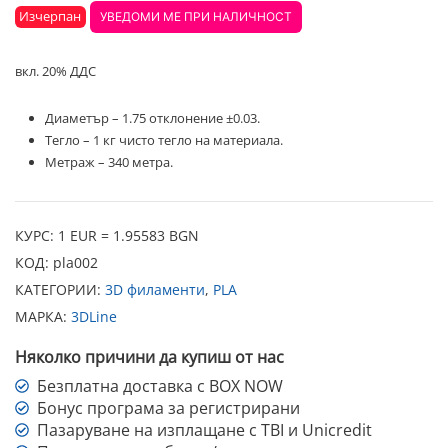
Изчерпан
оценки
УВЕДОМИ МЕ ПРИ НАЛИЧНОСТ
вкл. 20% ДДС
Диаметър – 1.75 отклонение ±0.03.
Тегло – 1 кг чисто тегло на материала.
Метраж – 340 метра.
КУРС: 1 EUR = 1.95583 BGN
КОД:
pla002
КАТЕГОРИИ:
3D филаменти
,
PLA
МАРКА:
3DLine
Няколко причини да купиш от нас
Безплатна доставка с BOX NOW
Бонус програма за регистрирани
Пазаруване на изплащане с TBI и Unicredit