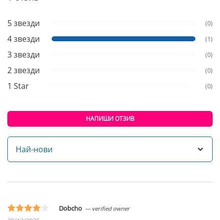
звезди
5 звезди
(0)
базирано
на
4 звезди
(1)
клиентски
3 звезди
(0)
отзиви
2 звезди
(0)
1 Star
(0)
НАПИШИ ОТЗИВ
Sort
by
Dobcho
— verified owner
Оценен с