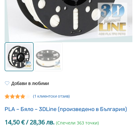
Resin Neon
PP
Инструменти
PC
Легло за 3D принтер
REFILL
FEP филми
Други
Добави в любими
(
1
клиентски отзив)
Оценен
1
PLA – Бяло – 3DLine (произведено в България)
4.00
от 5,
базирано
14,50
€
/ 28,36 лв.
(Спечели 363 точки)
на
потребителски