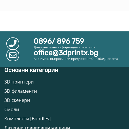
0896/ 896 759
Допълнителна информация и контакти
office@3dprintx.bg
Ако имаш въпроси или предложения? - Обади се сега
Основни категории
3D принтери
3D филаменти
3D скенери
Смоли
Комплекти [Bundles]
Лазерни гравиращи машини