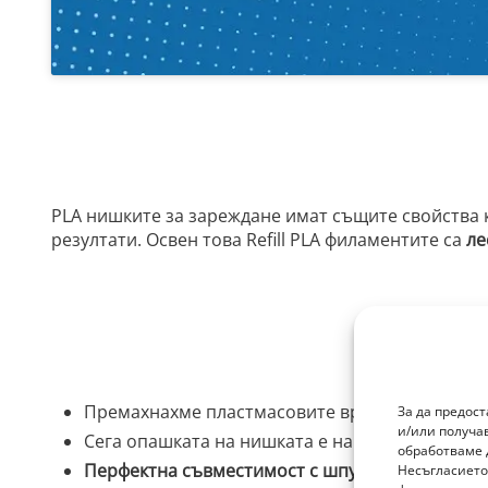
PLA нишките за зареждане имат същите свойства к
резултати. Освен това Refill PLA филаментите са
ле
Премахнахме пластмасовите връзки и ги замен
За да предос
и/или получа
Сега опашката на нишката е напълно права. Т
обработваме 
Перфектна съвместимост с шпулите на AzureFi
Несъгласието