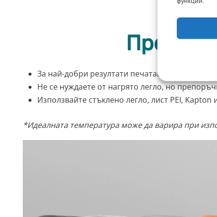
функции.
Препоръ
За най-добри резултати печатайте при темпер
Не се нуждаете от нагрято легло, но препоръч
Използвайте стъклено легло, лист PEI, Kapton 
*Идеалната температура може да варира при изп