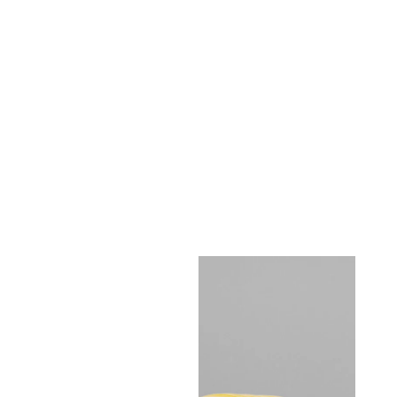
ТАНИЯ
ри печат
0-60°C.
3Dlac или лепило EcoFixy.