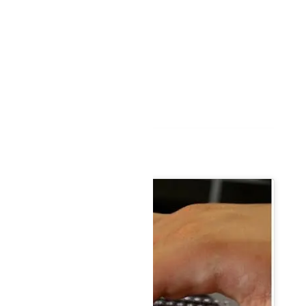
на/кредитна карта
- изпращане на същия ден