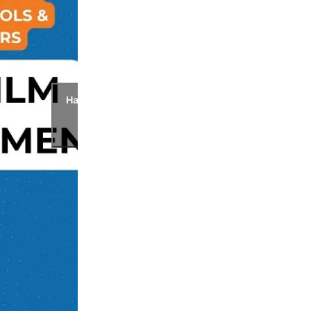
Натисни, за да приемеш бисквитките
от категория маркетинг и да
активираш това съдържание.