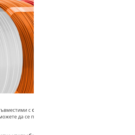
съвместими с
основната шпула AzureFilm
–
единствената
 можете да се присъедините към нас в намаляването на