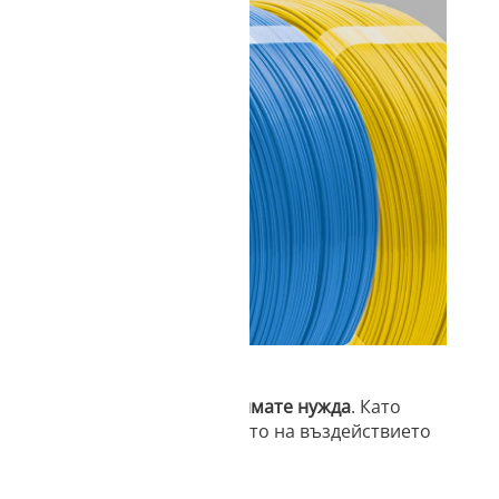
 шпула, от която някога ще имате нужда
. Като
 отпадъците и минимизирането на въздействието