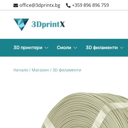
Skip
office@3dprintx.bg
+359 896 896 759
to
content
3d printers and equipment
3DPrintX
3D принтери
Смоли
3D филаменти
Начало
/
Магазин
/
3D филаменти