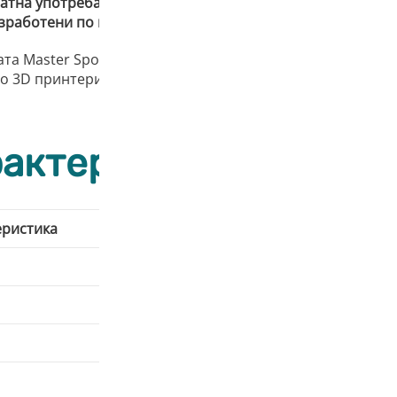
атна употреба
, която осигурява
устойчиво и рентабилн
 изработени по метода на шприцване
. Това гарантира ви
та Master Spool допринасяте за по-чиста околна среда
то 3D принтери.
актеристики и свой
еристика
Нис
Сре
Сре
Нис