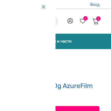
Вход
0
0
Promo
екти [Bundles]
Аксесоари и части
тещ в Тъмното 1000g AzureFilm
печели 473 точки)