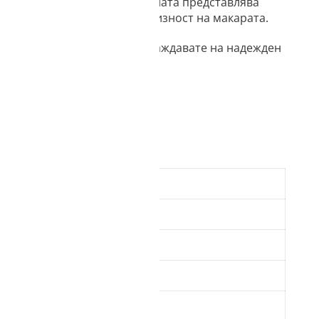
о
решение за 3D печат. Шпулата представлява
соката издръжливост и прецизност на макарата.
, като същевременно се наслаждавате на надежден
ства
Стойност
ка
дна
дна
ка