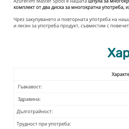
AzureFilm Master Spool е нашата
шпула за многокр
комплект от два диска за многократна употреба,
Чрез закупуването и повторната употреба на наша
и лесен за употреба продукт, съвместим с повече
Хар
Характ
Гъвкавост:
Здравина:
Дълготрайност:
Трудност при употреба: