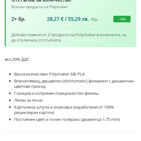
1000g
Всички продукти на Polymaker
Polymaker
2+ бр.
28,27
€
/ 55,29 лв.
/бр.
-19%
Добави повече от 2 продукта на Polymaker в количката, за
да отключиш отстъпката.
вкл.20% ДДС
Висококачествен Polymaker Silk PLA
Впечатляващ двуцветен (dichromatic) филамент с динамичен
цветови преход
Гланцов и копринен повърхностен финиш
Лесен за печат
Картонена шпула и опаковка (изработени от 100%
рециклиран картон)
Постоянен цвят и точен толеранс (диаметър 1.75 mm)