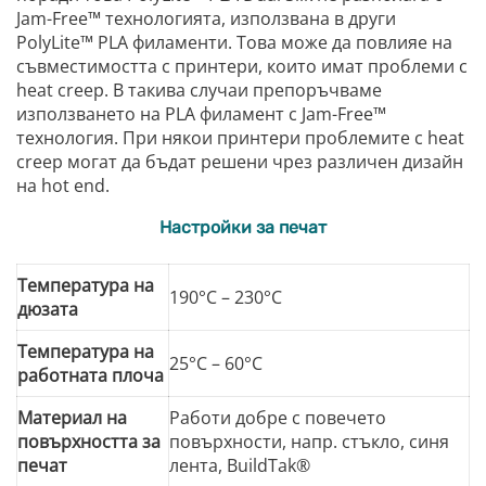
Jam-Free™ технологията, използвана в други
PolyLite™ PLA филаменти. Това може да повлияе на
съвместимостта с принтери, които имат проблеми с
heat creep. В такива случаи препоръчваме
използването на PLA филамент с Jam-Free™
технология. При някои принтери проблемите с heat
creep могат да бъдат решени чрез различен дизайн
на hot end.
Настройки за печат
Температура на
190°C – 230°C
дюзата
Температура на
25°C – 60°C
работната плоча
Материал на
Работи добре с повечето
повърхността за
повърхности, напр. стъкло, синя
печат
лента, BuildTak®