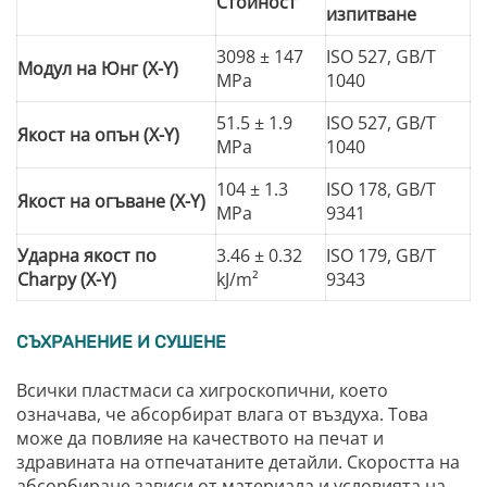
Стойност
изпитване
3098 ± 147
ISO 527, GB/T
Модул на Юнг (X-Y)
MPa
1040
51.5 ± 1.9
ISO 527, GB/T
Якост на опън (X-Y)
MPa
1040
104 ± 1.3
ISO 178, GB/T
Якост на огъване (X-Y)
MPa
9341
Ударна якост по
3.46 ± 0.32
ISO 179, GB/T
Charpy (X-Y)
kJ/m²
9343
СЪХРАНЕНИЕ И СУШЕНЕ
Всички пластмаси са хигроскопични, което
означава, че абсорбират влага от въздуха. Това
може да повлияе на качеството на печат и
здравината на отпечатаните детайли. Скоростта на
абсорбиране зависи от материала и условията на