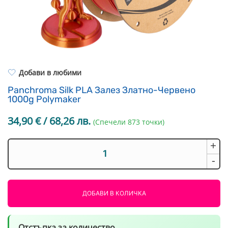
Resin Neon
PP
Инструменти
PC
Легло за 3D принтер
REFILL
FEP филми
Други
Добави в любими
Panchroma Silk PLA Залез Златно-Червено
1000g Polymaker
34,90
€
/ 68,26 лв.
(Спечели 873 точки)
+
количество
за
-
Panchroma
Silk
PLA
ДОБАВИ В КОЛИЧКА
Залез
Златно-
Червено
Отстъпка за количество