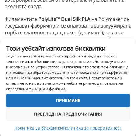
околната среда.
Филаментите
PolyLite™ Dual Silk PLA
на Polymaker се
изсушават фабрично и се опаковат във вакуумирана
торба с влагопоглъщащ пакет (десикант), за да се
гарантира максимално качество на печат. Когато не
се използва, филаментът трябва да се съхранява
Този уебсайт използва бисквитки
далеч от пряка слънчева светлина и запечатан в
За да предоставим най-добрите преживявания, използваме
оригиналната презатваряща се опаковка.
технологии като бисквитки, за да съхраняваме и/или получаваме
информация за устройството. Съгласяването с тези технологии ще
Въпреки че филаментите могат да бъдат
ни позволи да обработваме данни като поведение при сърфиране
или уникални идентификатори на този сайт. Несъгласието или
изсушавани, честото сушене ускорява процеса на
оттеглянето на съгласието може неблагоприятно да повлияе на
стареене на пластмасата и с времето може да я
определени функции и функции.
направи по-чуплива. Най-доброто решение е да се
предотврати абсорбирането на влага още от
ПРИЕМАНЕ
самото начало. За дългосрочно съхранение силно
препоръчваме използването на херметически
ПРЕГЛЕД НА ПРЕДПОЧИТАНИЯ
затворен контейнер със сух десикант, който
поддържа относителна влажност между
10–20% RH
.
Политика за бисквитки
Политика за поверителност