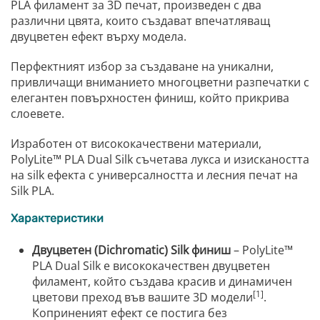
PLA филамент за 3D печат, произведен с два
различни цвята, които създават впечатляващ
двуцветен ефект върху модела.
Перфектният избор за създаване на уникални,
привличащи вниманието многоцветни разпечатки с
елегантен повърхностен финиш, който прикрива
слоевете.
Изработен от висококачествени материали,
PolyLite™ PLA Dual Silk съчетава лукса и изискаността
на silk ефекта с универсалността и лесния печат на
Silk PLA.
Характеристики
Двуцветен (Dichromatic) Silk финиш
– PolyLite™
PLA Dual Silk е висококачествен двуцветен
филамент, който създава красив и динамичен
[1]
цветови преход във вашите 3D модели
.
Коприненият ефект се постига без