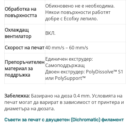
Обикновено не е необходима.
Обработка на
Някои повърхности работят
повърхността
добре с Ecofixy лепило.
Охлаждащ
ВКЛ.
вентилатор
Скорост на печат
40 mm/s – 60 mm/s
Единичен екструдер:
Препоръчителен
Самоподдържащ
материал за
Двоен екструдер: PolyDissolve™ S1
поддръжка
или PolySupport™
Забележка:
Базирано на дюза 0.4 mm. Условията на
печат могат да варират в зависимост от принтера и
диаметъра на дюзата.
Съвети за печат с двуцветен (Dichromatic) филамент