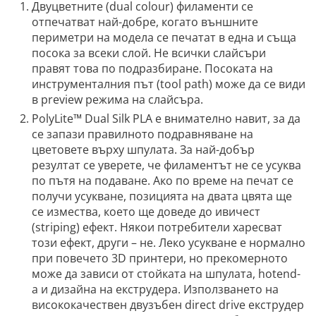
Двуцветните (dual colour) филаменти се
отпечатват най-добре, когато външните
периметри на модела се печатат в една и съща
посока за всеки слой. Не всички слайсъри
правят това по подразбиране. Посоката на
инструменталния път (tool path) може да се види
в preview режима на слайсъра.
PolyLite™ Dual Silk PLA е внимателно навит, за да
се запази правилното подравняване на
цветовете върху шпулата. За най-добър
резултат се уверете, че филаментът не се усуква
по пътя на подаване. Ако по време на печат се
получи усукване, позицията на двата цвята ще
се измества, което ще доведе до ивичест
(striping) ефект. Някои потребители харесват
този ефект, други – не. Леко усукване е нормално
при повечето 3D принтери, но прекомерното
може да зависи от стойката на шпулата, hotend-
а и дизайна на екструдера. Използването на
висококачествен двузъбен direct drive екструдер