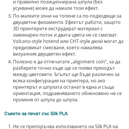
и правилно позиционирана шпула (без
усукване) може да намали този ефект.
По-малките зони на топене са по-подходящи за
двуцветни филаменти. Ефектът работи, защото
3D принтерите екструдират материал с
ламинарен поток и двата цвята не се смесват.
Volcano-style hotend или CHT-style дюзи могат да
предизвикат смесване, което намалява
визуалния двуцветен ефект.
Полезно е да отпечатате „alignment coin“, за да
разберете точно къде ще се появи преходът
между цветовете. Ъгълът ще бъде различен за
всяка конфигурация на принтера, но ако
принтерът и шпулата останат в една и съща
ориентация, подравняването обикновено не се
променя от шпула до шпула.
Съвети за печат със Silk PLA
Не се препоръчва използването на Silk PLA на