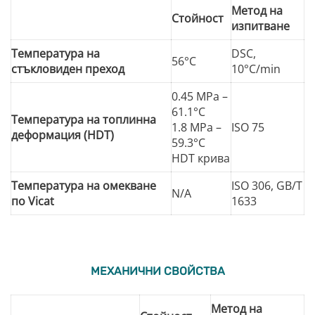
Метод на
Стойност
изпитване
Температура на
DSC,
56°C
стъкловиден преход
10°C/min
0.45 MPa –
61.1°C
Температура на топлинна
1.8 MPa –
ISO 75
деформация (HDT)
59.3°C
HDT крива
Температура на омекване
ISO 306, GB/T
N/A
по Vicat
1633
МЕХАНИЧНИ СВОЙСТВА
Метод на