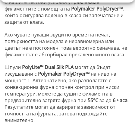
В нашите тестови условия управляваме
филаментите с помощта на
Polymaker PolyDryer™
,
който осигурява водещо в класа си запечатване и
защита от влага.
Ако чувате пукащи звуци по време на печат,
повърхността на модела е неравномерна или
цветът не е постоянен, това вероятно означава, че
филаментът е абсорбирал прекалено много влага.
Шпули
PolyLite™ Dual Silk PLA
могат да бъдат
изсушавани с
Polymaker PolyDryer™
на ниво на
мощност 1. Алтернативно, ако разполагате с
конвекционна фурна с точен контрол при ниски
температури, можете да сушите филамента в
предварително загрята фурна при
55°C
за до
6 часа
.
Резултатите могат да варират в зависимост от
точността на фурната, затова подхождайте
внимателно.