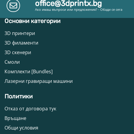
office@3dprintx.bg
Ако имаш въпроси или предложения? - Обади се сега
Основни категории
3D принтери
3D филаменти
3D скенери
Смоли
Комплекти [Bundles]
Лазерни гравиращи машини
Политики
Отказ от договора тук
Връщане
Общи условия