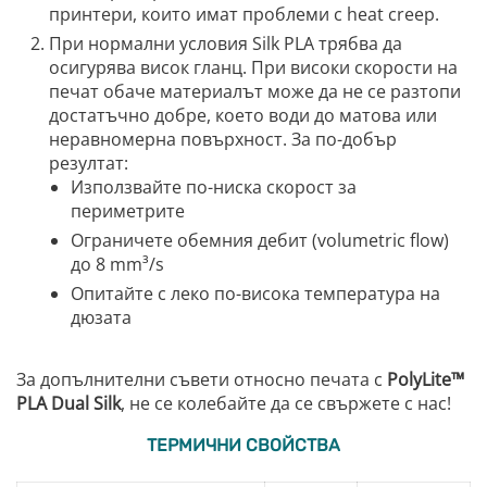
принтери, които имат проблеми с heat creep.
При нормални условия Silk PLA трябва да
осигурява висок гланц. При високи скорости на
печат обаче материалът може да не се разтопи
достатъчно добре, което води до матова или
неравномерна повърхност. За по-добър
резултат:
Използвайте по-ниска скорост за
периметрите
Ограничете обемния дебит (volumetric flow)
до 8 mm³/s
Опитайте с леко по-висока температура на
дюзата
За допълнителни съвети относно печата с
PolyLite™
PLA Dual Silk
, не се колебайте да се свържете с нас!
ТЕРМИЧНИ СВОЙСТВА