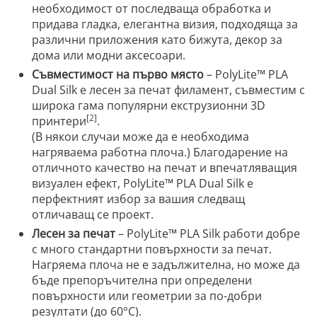
необходимост от последваща обработка и
придава гладка, елегантна визия, подходяща за
различни приложения като бижута, декор за
дома или модни аксесоари.
Съвместимост на първо място
– PolyLite™ PLA
Dual Silk е лесен за печат филамент, съвместим с
широка гама популярни екструзионни 3D
[2]
принтери
.
(В някои случаи може да е необходима
нагряваема работна плоча.) Благодарение на
отличното качество на печат и впечатляващия
визуален ефект, PolyLite™ PLA Dual Silk е
перфектният избор за вашия следващ
отличаващ се проект.
Лесен за печат
– PolyLite™ PLA Silk работи добре
с много стандартни повърхности за печат.
Нагряема плоча не е задължителна, но може да
бъде препоръчителна при определени
повърхности или геометрии за по-добри
резултати (до 60°C).