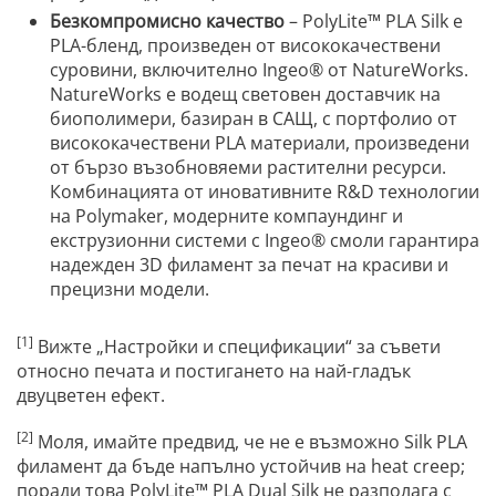
Безкомпромисно качество
– PolyLite™ PLA Silk е
PLA-бленд, произведен от висококачествени
суровини, включително Ingeo® от NatureWorks.
NatureWorks е водещ световен доставчик на
биополимери, базиран в САЩ, с портфолио от
висококачествени PLA материали, произведени
от бързо възобновяеми растителни ресурси.
Комбинацията от иновативните R&D технологии
на Polymaker, модерните компаундинг и
екструзионни системи с Ingeo® смоли гарантира
надежден 3D филамент за печат на красиви и
прецизни модели.
[1]
Вижте „Настройки и спецификации“ за съвети
относно печата и постигането на най-гладък
двуцветен ефект.
[2]
Моля, имайте предвид, че не е възможно Silk PLA
филамент да бъде напълно устойчив на heat creep;
поради това PolyLite™ PLA Dual Silk не разполага с