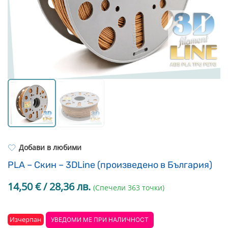
Resin Neon
PP
Инструменти
PC
Легло за 3D принтер
REFILL
FEP филми
Други
Добави в любими
PLA – Скин – 3DLine (произведено в България)
14,50
€
/ 28,36 лв.
(Спечели 363 точки)
Изчерпан
УВЕДОМИ МЕ ПРИ НАЛИЧНОСТ