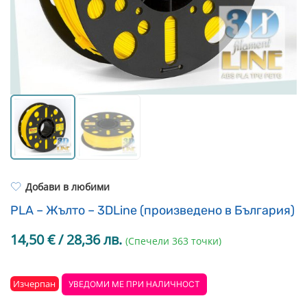
Resin Neon
PP
Инструменти
PC
Легло за 3D принтер
REFILL
FEP филми
Други
Добави в любими
PLA – Жълто – 3DLine (произведено в България)
14,50
€
/ 28,36 лв.
(Спечели 363 точки)
Изчерпан
УВЕДОМИ МЕ ПРИ НАЛИЧНОСТ