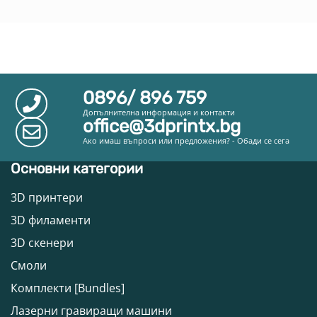
0896/ 896 759
Допълнителна информация и контакти
office@3dprintx.bg
Ако имаш въпроси или предложения? - Обади се сега
Основни категории
3D принтери
3D филаменти
3D скенери
Смоли
Комплекти [Bundles]
Лазерни гравиращи машини