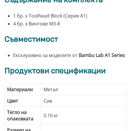
1 бр. x Toolhead Block (Серия A1)
4 бр. x Винтове M3-8
Съвместимост
Ексклузивно за моделите от
Bambu Lab A1 Series
Продуктови спецификации
Материали
Метал
Цвят
Сив
Тегло на
0.10 кг
опаковката
Размер на