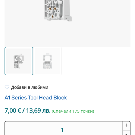
Resin Neon
PP
Инструменти
PC
Легло за 3D принтер
REFILL
FEP филми
Други
Добави в любими
A1 Series Tool Head Block
7,00
€
/ 13,69 лв.
(Спечели 175 точки)
+
количество
за
-