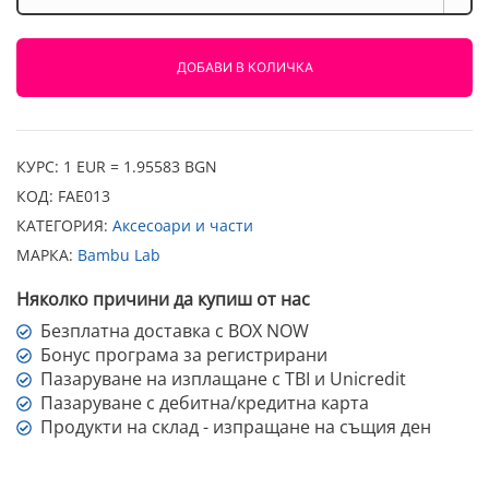
A1
Series
Tool
ДОБАВИ В КОЛИЧКА
Head
Block
КУРС: 1 EUR = 1.95583 BGN
КОД:
FAE013
КАТЕГОРИЯ:
Аксесоари и части
МАРКА:
Bambu Lab
Няколко причини да купиш от нас
Безплатна доставка с BOX NOW
Бонус програма за регистрирани
Пазаруване на изплащане с TBI и Unicredit
Пазаруване с дебитна/кредитна карта
Продукти на склад - изпращане на същия ден