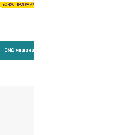
БОНУС ПРОГРАМА
Products
search
CNC машини
Лазерни гравиращи машини
Компл
Добави в любими
AC Board for 2
210,00
€
/ 410,72 лв