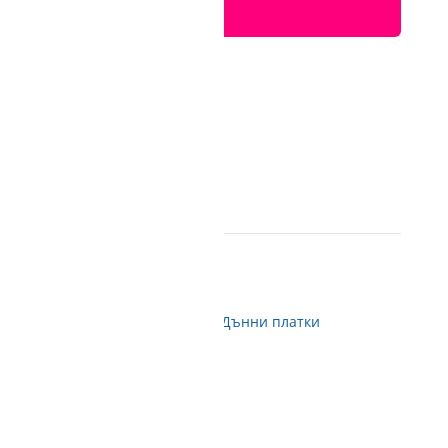
ДОБАВИ В КОЛИЧКА
2 BGN)
части
,
Електронни компоненти
,
Дънни платки
пиш от нас
 с BOX NOW
регистрирани