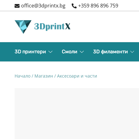
Skip
office@3dprintx.bg
+359 896 896 759
to
content
3d printers and equipment
3DPrintX
3D принтери
Смоли
3D филаменти
Начало
/
Магазин
/
Аксесоари и части