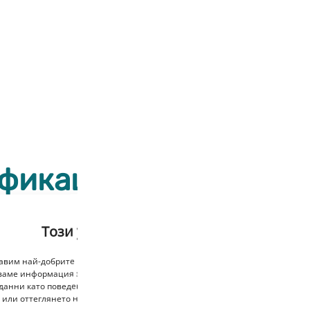
ификации
чатна платка (Circuit board)
Този уебсайт използва бисквитки
ерен
тавим най-добрите преживявания, използваме технологии като бисквитки,
ваме информация за устройството. Съгласяването с тези технологии ще н
0 * 165 * 35 мм
данни като поведение при сърфиране или уникални идентификатори на то
 или оттеглянето на съгласието може неблагоприятно да повлияе на опр