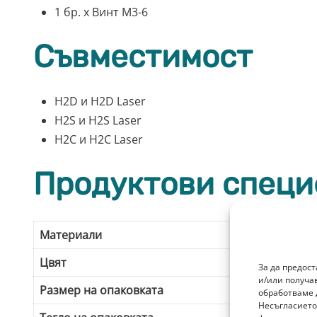
1 бр. x Винт M3-6
Съвместимост
H2D и H2D Laser
H2S и H2S Laser
H2C и H2C Laser
Продуктови спец
Материали
Пе
Цвят
Ч
За да предос
и/или получа
Размер на опаковката
18
обработваме 
Несъгласието