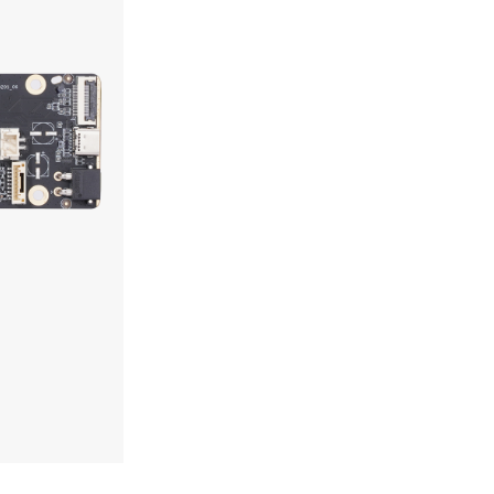
Купи с
13 x €18.67 (13 x 36.5
12 ВНОСКИ
20.47 евро
(40.04 лева)
КУРС: 1 EUR = 1.95583 BGN
КОД:
DLB031
КАТЕГОРИИ:
Аксесоари и 
МАРКА:
Bambu Lab
Няколко причини да ку
Безплатна доставка
Бонус програма за 