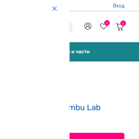
Вход
0
0
Promo
екти [Bundles]
Аксесоари и части
20V Printer H2D Bambu Lab
.
(Спечели 5 250 точки)