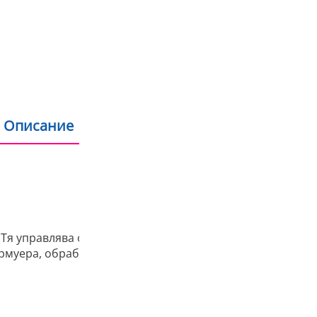
Пазаруване на изпла
Пазаруване с дебит
Продукти на склад 
Описание
Допълнителна информация
. Тя управлява обмена на данни в принтера, като осигур
рмуера, обработката на графики и мултимедийното дек