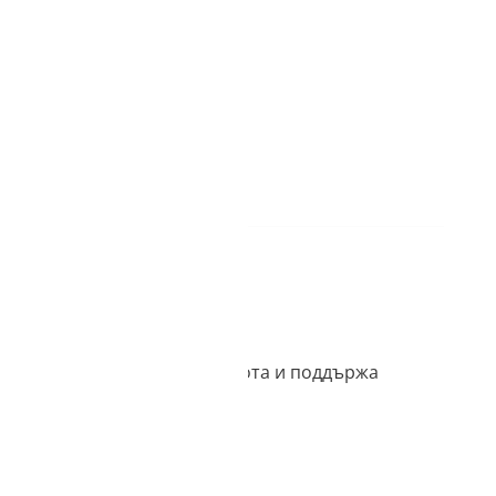
щане с TBI и Unicredit
на/кредитна карта
- изпращане на същия ден
ява независима среда за работа и поддържа
одиране.