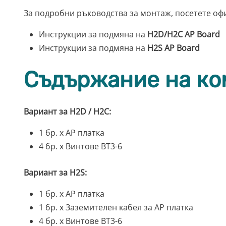
За подробни ръководства за монтаж, посетете оф
Инструкции за подмяна на
H2D/H2C AP Board
Инструкции за подмяна на
H2S AP Board
Съдържание на ко
Вариант за H2D / H2C:
1 бр. x AP платка
4 бр. x Винтове BT3-6
Вариант за H2S:
1 бр. x AP платка
1 бр. x Заземителен кабел за AP платка
4 бр. x Винтове BT3-6