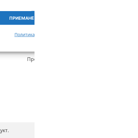
12 кг
ПРИЕМАНЕ
ПРЕГЛЕД НА ПРЕДПОЧИ
Политика за бисквитки
Политика за поверителност
Отзиви
Прочети отзивите за този продукт
укт.