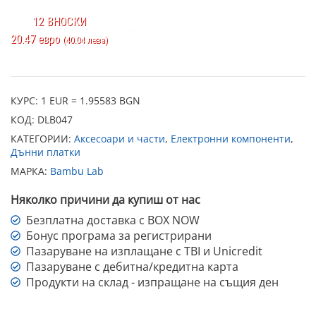
12 ВНОСКИ
20.47 евро
(40.04 лева)
КУРС: 1 EUR = 1.95583 BGN
КОД:
DLB047
КАТЕГОРИИ:
Аксесоари и части
,
Електронни компоненти
,
Дънни платки
МАРКА:
Bambu Lab
Няколко причини да купиш от нас
Безплатна доставка с BOX NOW
Бонус програма за регистрирани
Пазаруване на изплащане с TBI и Unicredit
Пазаруване с дебитна/кредитна карта
Продукти на склад - изпращане на същия ден