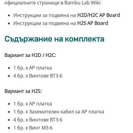
официалните страници в Bambu Lab Wiki:
Инструкции за подмяна на
H2D/H2C AP Board
Инструкции за подмяна на
H2S AP Board
Съдържание на комплекта
Вариант за H2D / H2C:
1 бр. x AP платка
4 бр. x Винтове BT3-6
Вариант за H2S:
1 бр. x AP платка
1 бр. x Заземителен кабел за AP платка
4 бр. x Винтове BT3-6
1 бр. x Винт M3-6