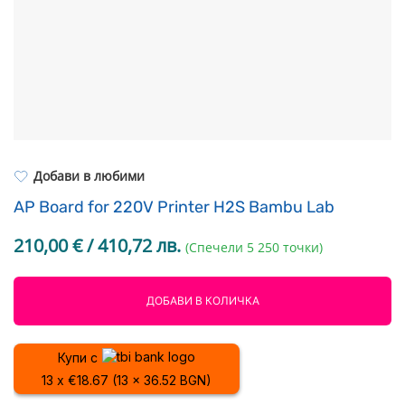
Resin Neon
PP
Инструменти
PC
Легло за 3D принтер
REFILL
FEP филми
Други
Добави в любими
AP Board for 220V Printer H2S Bambu Lab
210,00
€
/ 410,72 лв.
(Спечели 5 250 точки)
ДОБАВИ В КОЛИЧКА
Купи с
13 x €18.67 (13 x 36.52 BGN)