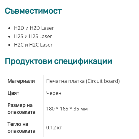
Съвместимост
H2D и H2D Laser
H2S и H2S Laser
H2C и H2C Laser
Продуктови спецификации
Материали
Печатна платка (Circuit board)
Цвят
Черен
Размер на
180 * 165 * 35 мм
опаковката
Тегло на
0.12 кг
опаковката