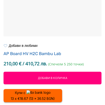
Resin Neon
PP
Инструменти
PC
Легло за 3D принтер
REFILL
FEP филми
Други
Добави в любими
AP Board HV H2C Bambu Lab
210,00
€
/ 410,72 лв.
(Спечели 5 250 точки)
ДОБАВИ В КОЛИЧКА
Купи с
13 x €18.67 (13 x 36.52 BGN)