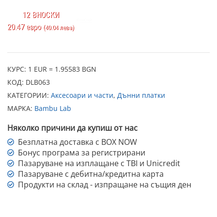
12 ВНОСКИ
20.47 евро
(40.04 лева)
КУРС: 1 EUR = 1.95583 BGN
КОД:
DLB063
КАТЕГОРИИ:
Аксесоари и части
,
Дънни платки
МАРКА:
Bambu Lab
Няколко причини да купиш от нас
Безплатна доставка с BOX NOW
Бонус програма за регистрирани
Пазаруване на изплащане с TBI и Unicredit
Пазаруване с дебитна/кредитна карта
Продукти на склад - изпращане на същия ден