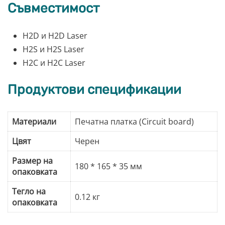
Съвместимост
H2D и H2D Laser
H2S и H2S Laser
H2C и H2C Laser
Продуктови спецификации
Материали
Печатна платка (Circuit board)
Цвят
Черен
Размер на
180 * 165 * 35 мм
опаковката
Тегло на
0.12 кг
опаковката