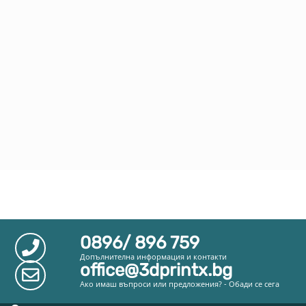
0896/ 896 759
Допълнителна информация и контакти
office@3dprintx.bg
Ако имаш въпроси или предложения? - Обади се сега