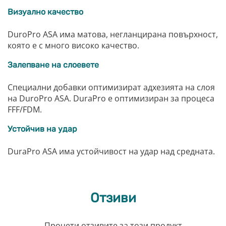
Визуално качество
DuroPro ASA има матова, негланцирана повърхност,
която е с много високо качество.
Залепване на слоевете
Специални добавки оптимизират адхезията на слоя
на DuroPro ASA. DuraPro е оптимизиран за процеса
FFF/FDM.
Устойчив на удар
DuraPro ASA има устойчивост на удар над средната.
Отзиви
Прочети отзивите за този продукт