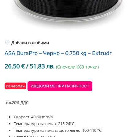
Resin Neon
PP
Инструменти
PC
Легло за 3D принтер
REFILL
FEP филми
Други
Добави в любими
ASA DuraPro – Черно – 0.750 kg – Extrudr
26,50
€
/ 51,83 лв.
(Спечели 663 точки)
Изчерпан
УВЕДОМИ МЕ ПРИ НАЛИЧНОСТ
вкл.20% ДДС
Скорост: 40-60 mm/s
Температура на печат: 215-24°C
Температура на печатащото легло: 100-110 °C