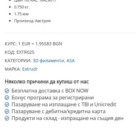
Цвят по RAL:
RAL9017
0.750 кг.
1.75 мм
Произход: Австрия
КУРС: 1 EUR = 1.95583 BGN
КОД:
EXTR025
КАТЕГОРИИ:
3D филаменти
,
ASA
МАРКА:
Extrudr
Няколко причини да купиш от нас
Безплатна доставка с BOX NOW
Бонус програма за регистрирани
Пазаруване на изплащане с TBI и Unicredit
Пазаруване с дебитна/кредитна карта
Продукти на склад - изпращане на същия ден