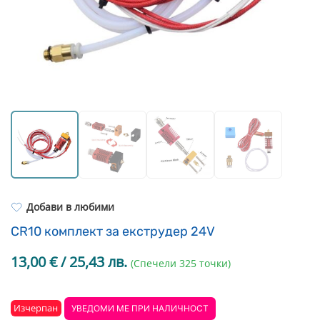
Resin Neon
PP
Инструменти
PC
Легло за 3D принтер
REFILL
FEP филми
Други
Добави в любими
CR10 комплект за екструдер 24V
13,00
€
/ 25,43 лв.
(Спечели 325 точки)
Изчерпан
УВЕДОМИ МЕ ПРИ НАЛИЧНОСТ