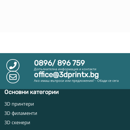
0896/ 896 759
Допълнителна информация и контакти
office@3dprintx.bg
Ако имаш въпроси или предложения? - Обади се сега
Основни категории
3D принтери
3D филаменти
3D скенери