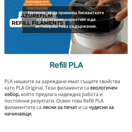
Натисни, за да приемеш бисквитките
от категория маркетинг и да
активираш това съдържание.
Refill PLA
PLA нишките за зареждане имат същите свойства
като PLA Original. Тези филаменти са
екологичен
избор,
който предлага надеждна работа и
постоянни резултати. Освен това Refill PLA
филаментите са
лесни за печат
и са
чудесни за
начинаещи
.