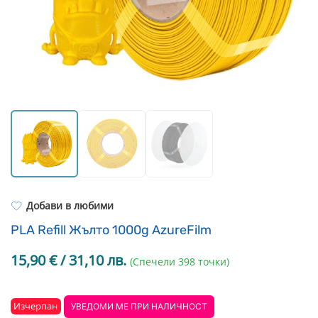
Resin Neon
PP
Инструменти
PC
Легло за 3D принтер
REFILL
FEP филми
Други
Добави в любими
PLA Refill Жълто 1000g AzureFilm
15,90
€
/ 31,10 лв.
(Спечели 398 точки)
Изчерпан
УВЕДОМИ МЕ ПРИ НАЛИЧНОСТ