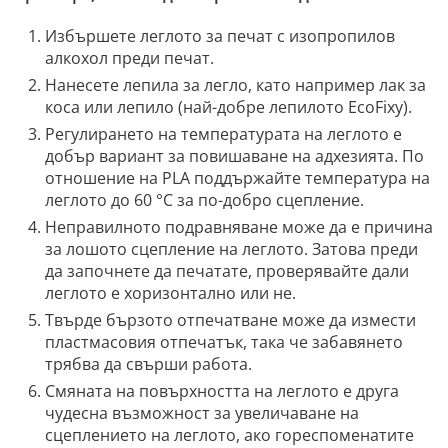
Избършете леглото за печат с изопропилов
алкохол преди печат.
Нанесете лепила за легло, като например лак за
коса или лепило (най-добре лепилото EcoFixy).
Регулирането на температурата на леглото е
добър вариант за повишаване на адхезията. По
отношение на PLA поддържайте температура на
леглото до 60 °C за по-добро сцепление.
Неправилното подравняване може да е причина
за лошото сцепление на леглото. Затова преди
да започнете да печатате, проверявайте дали
леглото е хоризонтално или не.
Твърде бързото отпечатване може да измести
пластмасовия отпечатък, така че забавянето
трябва да свърши работа.
Смяната на повърхността на леглото е друга
чудесна възможност за увеличаване на
сцеплението на леглото, ако гореспоменатите