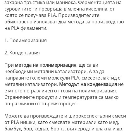
захарна тръстика или маниока. Ферментацията на
суровините ги превръща в млечна киселина, от
която се получава PLA. Производителите
обикновено използват два метода за производство
на PLA филаменти.
1. Полимеризация
2. Кондензация
При
метода на полимеризация
, ще са ви
необходими метални катализатори. А за да
направите големи молекули PLA, смесете лактид с
метални катализатори.
Методът на кондензация
не
е много по-различен от този на полимеризация.
Страничните продукти и температурата са малко
по-различни от първия процес.
Можете да произвеждате и широкоспектърни смеси
от PLA нишки, като смесвате материали като мед,
бамбук, бор, кедър, бронз, въглеродни влакна и др.