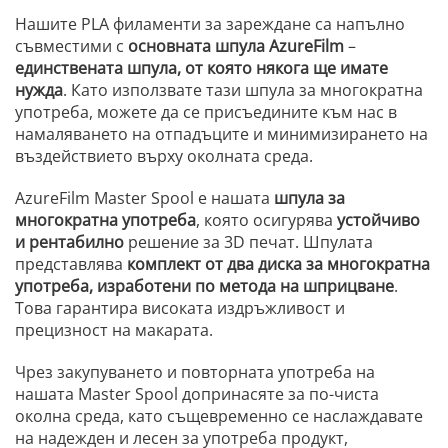
Нашите PLA филаменти за зареждане са напълно
съвместими с
основната шпула AzureFilm
–
единствената шпула, от която някога ще имате
нужда
. Като използвате тази шпула за многократна
употреба, можете да се присъедините към нас в
намаляването на отпадъците и минимизирането на
въздействието върху околната среда.
AzureFilm Master Spool е нашата
шпула за
многократна употреба
, която осигурява
устойчиво
и рентабилно
решение за 3D печат. Шпулата
представлява
комплект от два диска за многократна
употреба, изработени по метода на шприцване
.
Това гарантира високата издръжливост и
прецизност на макарата.
Чрез закупуването и повторната употреба на
нашата Master Spool допринасяте за по-чиста
околна среда, като същевременно се наслаждавате
на надежден и лесен за употреба продукт,