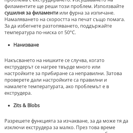
филаментите ще реши този проблем. Използвайте
сушилня за филаменти
или фурна за изпичане.
Намаляването на скоростта на печат също помага.
За да избегнете разтопяването, поддържайте
температура по-ниска от 50°C.
Нанизване
Накъсването на нишките се случва, когато
екструдерът се нагрее твърде много или
настройките за прибиране са неправилни. Затова
проверете дали настройките са правилни и
намалете температурата, ако проблемът е в
екструдера.
Zits & Blobs
Разрешете функцията за изчакване, за да може тя да
изключи екструдера за малко. През това време