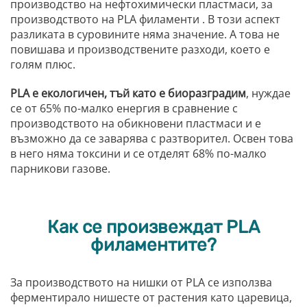
производство на нефтохимически пластмаси, за
производството на PLA филаменти . В този аспект
разликата в суровините няма значение. А това не
повишава и производствените разходи, което е
голям плюс.
PLA е екологичен, тъй като е биоразградим
, нуждае
се от 65% по-малко енергия в сравнение с
производството на обикновени пластмаси и е
възможно да се заварява с разтворител. Освен това
в него няма токсини и се отделят 68% по-малко
парникови газове.
Как се произвеждат PLA
филаментите?
За производството на нишки от PLA се използва
ферментирало нишесте от растения като царевица,