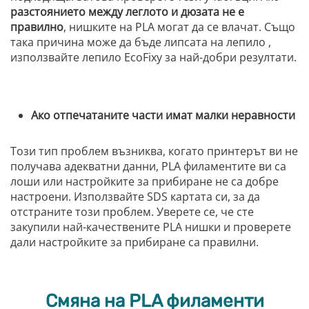
разстоянието между леглото и дюзата не е
правилно
, нишките на PLA могат да се влачат. Също
така причина може да бъде липсата на лепило ,
използвайте лепило EcoFixy за най-добри резултати.
Ако отпечатаните части имат малки неравности
Този тип проблем възниква, когато принтерът ви не
получава адекватни данни, PLA филаментите ви са
лоши или настройките за прибиране не са добре
настроени. Използвайте SDS картата си, за да
отстраните този проблем. Уверете се, че сте
закупили най-качествените PLA нишки и проверете
дали настройките за прибиране са правилни.
Смяна на PLA филаменти