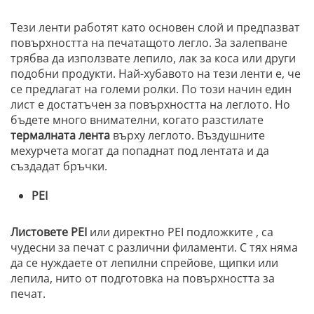
Тези ленти работят като основен слой и предпазват
повърхността на печатащото легло. За залепване
трябва да използвате лепило, лак за коса или други
подобни продукти. Най-хубавото на тези ленти е, че
се предлагат на големи ролки. По този начин един
лист е достатъчен за повърхността на леглото. Но
бъдете много внимателни, когато разстилате
термалната лента
върху леглото. Въздушните
мехурчета могат да попаднат под лентата и да
създадат бръчки.
PEI
Листовете PEI
или директно PEI подложките , са
чудесни за печат с различни филаменти. С тях няма
да се нуждаете от лепилни спрейове, щипки или
лепила, нито от подготовка на повърхността за
печат.