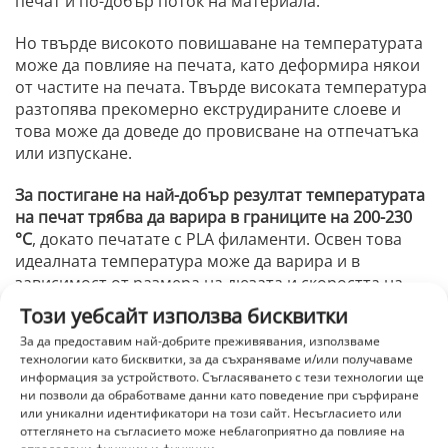
печат и по-добър поток на материала.
Но твърде високото повишаване на температурата
може да повлияе на печата, като деформира някои
от частите на печата. Твърде високата температура
разтопява прекомерно екструдираните слоеве и
това може да доведе до провисване на отпечатъка
или изпускане.
За постигане на най-добър резултат температурата
на печат трябва да варира в границите на 200-230
°C
, докато печатате с PLA филаменти. Освен това
идеалната температура може да варира и в
зависимост от размера на дюзата и скоростта на
печат. Затова направете няколко експериментални
Този уебсайт използва бисквитки
разпечатки, за да откриете най-добрата
За да предоставим най-добрите преживявания, използваме
температура за вашия 3D принтер.
технологии като бисквитки, за да съхраняваме и/или получаваме
информация за устройството. Съгласяването с тези технологии ще
ни позволи да обработваме данни като поведение при сърфиране
или уникални идентификатори на този сайт. Несъгласието или
Адхезия на леглото
оттеглянето на съгласието може неблагоприятно да повлияе на