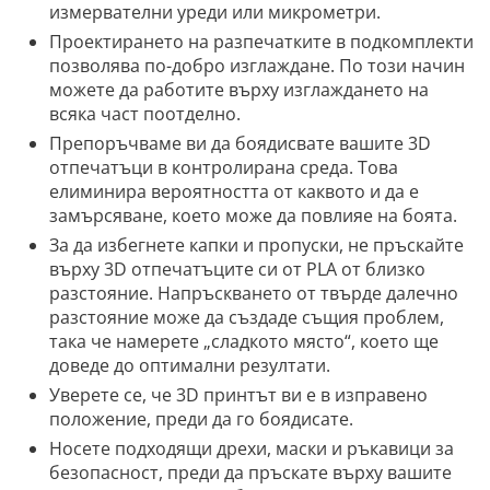
измервателни уреди или микрометри.
Проектирането на разпечатките в подкомплекти
позволява по-добро изглаждане. По този начин
можете да работите върху изглаждането на
всяка част поотделно.
Препоръчваме ви да боядисвате вашите 3D
отпечатъци в контролирана среда. Това
елиминира вероятността от каквото и да е
замърсяване, което може да повлияе на боята.
За да избегнете капки и пропуски, не пръскайте
върху 3D отпечатъците си от PLA от близко
разстояние. Напръскването от твърде далечно
разстояние може да създаде същия проблем,
така че намерете „сладкото място“, което ще
доведе до оптимални резултати.
Уверете се, че 3D принтът ви е в изправено
положение, преди да го боядисате.
Носете подходящи дрехи, маски и ръкавици за
безопасност, преди да пръскате върху вашите