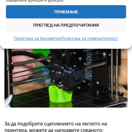
определени функции и функции.
Добрата адхезия на леглото е много важна при
ПРИЕМАНЕ
печат с PLA или други нишки. Адхезията на леглото
се отнася до способността на отпечатаната
ПРЕГЛЕД НА ПРЕДПОЧИТАНИЯ
пластмаса да остане прикрепена към подложката,
докато трае процесът на печат.
Политика за бисквитки
Политика за поверителност
За да подобрите сцеплението на леглото на
принтера, можете да направите следното: