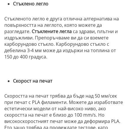
Стъклено легло
Стъкленото легло е друга отлична алтернатива на
повърхността на леглото, която можете да
разгледате.
Стъклените легла
са здрави, плътни и
издръжливи. Препоръчваме ви да си вземете
карборундово стъкло. Карборундово стъкло с
дебелина 3-4 мм може да издържи на топлина от
150 до 400 градуса.
Скорост на печат
Скоростта на печат трябва да бъде над 50 мм/сек
при печат с PLA филаменти. Можете да изработвате
естетически модели от най-високо ниво, ако
скоростта на печат е близо до 100 mm/s. Но
високоскоростният печат може да деформира PLA.
Ето защо трябва да провеждате тестове, като