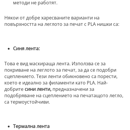
методи не работят.
Някои от добре харесваните варианти на
повърхността на леглото за печат с PLA нишки са:
Синя лента:
Това е вид маскираща лента. Използва се за
покриване на леглото за печат, за да се подобри
сцеплението. Тези ленти обикновено са порести,
което е идеално за филаменти като PLA. Най-
добрите
сини ленти,
предназначени за
подобряване на сцеплението на печатащото легло,
са термоустойчиви.
Термална лента