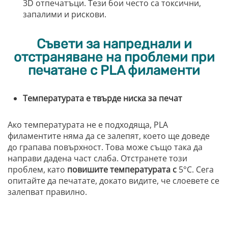
3D отпечатъци. Тези бои често са токсични,
запалими и рискови.
Съвети за напреднали и
отстраняване на проблеми при
печатане с PLA филаменти
Температурата е твърде ниска за печат
Ако температурата не е подходяща, PLA
филаментите няма да се залепят, което ще доведе
до грапава повърхност. Това може също така да
направи дадена част слаба. Отстранете този
проблем, като
повишите температурата с
5°C. Сега
опитайте да печатате, докато видите, че слоевете се
залепват правилно.