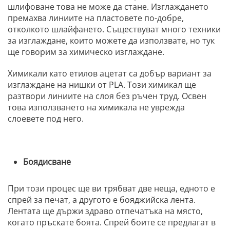
шлифоване това не може да стане. Изглаждането
премахва линиите на пластовете по-добре,
отколкото шлайфането. Съществуват много техники
за изглаждане, които можете да използвате, но тук
ще говорим за химическо изглаждане.
Химикали като етилов ацетат са добър вариант за
изглаждане на нишки от PLA. Този химикал ще
разтвори линиите на слоя без ръчен труд. Освен
това използването на химикала не уврежда
слоевете под него.
Боядисване
При този процес ще ви трябват две неща, едното е
спрей за печат, а другото е бояджийска лента.
Лентата ще държи здраво отпечатъка на място,
когато пръскате боята. Спрей боите се предлагат в