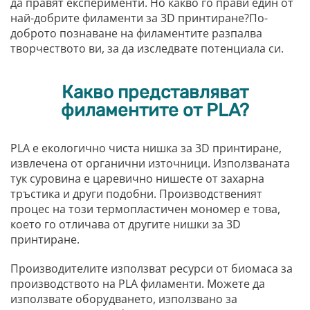
да правят експерименти. Но какво го прави един от
най-добрите филаменти за 3D принтиране?По-
доброто познаване на филаментите разпалва
творчеството ви, за да изследвате потенциала си.
Какво представляват
филаментите от PLA?
PLA е екологично чиста нишка за 3D принтиране,
извлечена от органични източници. Използваната
тук суровина е царевично нишесте от захарна
тръстика и други подобни. Производственият
процес на този термопластичен мономер е това,
което го отличава от другите нишки за 3D
принтиране.
Производителите използват ресурси от биомаса за
производството на PLA филаменти. Можете да
използвате оборудването, използвано за