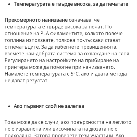
Температурата е твърде висока, за да печатате
Прекомерното нанизване
означава, че
температурата е твърде висока за печат. По
отношение на PLA филаментите, колкото повече
топлина използвате, толкова по-лъскави стават
отпечатъците. За да избегнете превишенията,
вземете най-добрата система за охлаждане на слоя.
Регулирането на настройките на прибиране на
принтера може да помогне при нанизването.
Намалете температурата с 5°C, ако и двата метода
не дават резултат.
Ако първият слой не залепва
Това може да се случи, ако повърхността на леглото
не е изравнена или височината на дюзата не е
подходяща. Затова проверете тези участъци. Ако