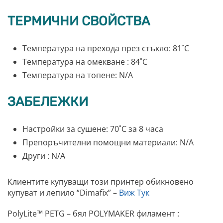
ТЕРМИЧНИ СВОЙСТВА
Температура на прехода през стъкло: 81˚C
Температура на омекване : 84˚C
Температура на топене: N/A
ЗАБЕЛЕЖКИ
Настройки за сушене: 70˚C за 8 часа
Препоръчителни помощни материали: N/A
Други : N/A
Клиентите купуващи този принтер обикновено
купуват и лепило “Dimafix” –
Виж Тук
PolyLite™ PETG – бял POLYMAKER филамент :