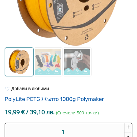
Resin Neon
PP
Инструменти
PC
Легло за 3D принтер
REFILL
FEP филми
Други
Добави в любими
PolyLite PETG Жълто 1000g Polymaker
19,99
€
/ 39,10 лв.
(Спечели 500 точки)
+
количество
за
-