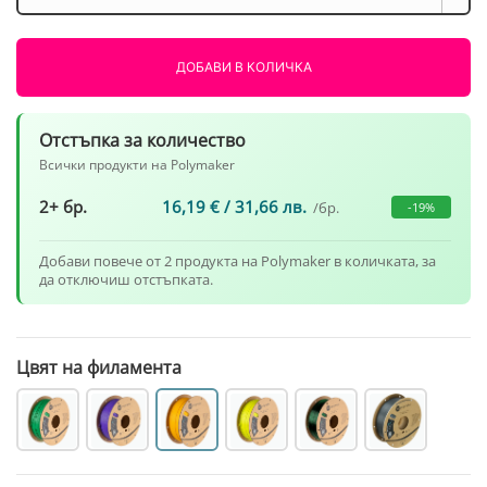
PolyLite
PETG
Жълто
ДОБАВИ В КОЛИЧКА
1000g
Polymaker
Отстъпка за количество
Всички продукти на Polymaker
2+ бр.
16,19
€
/ 31,66 лв.
/бр.
-19%
Добави повече от 2 продукта на Polymaker в количката, за
да отключиш отстъпката.
Цвят на филамента