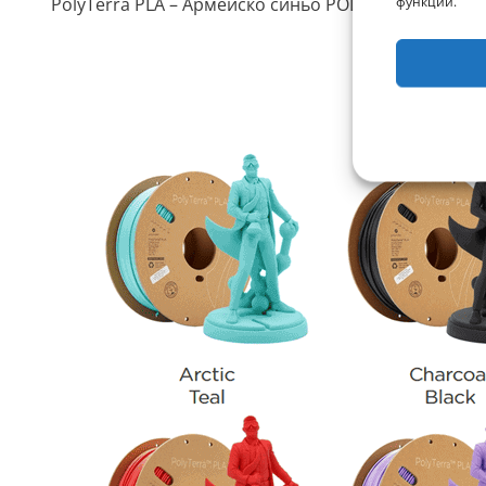
функции.
PolyTerra PLA – Армейско синьо POLYMAKER