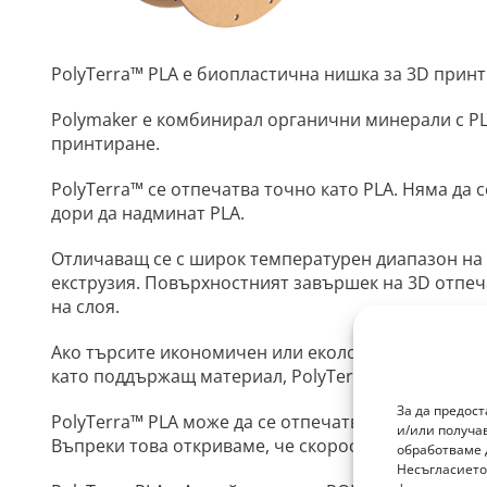
PolyTerra™ PLA е биопластична нишка за 3D принт
Polymaker е комбинирал органични минерали с PL
принтиране.
PolyTerra™ се отпечатва точно като PLA. Няма да 
дори да надминат PLA.
Отличаващ се с широк температурен диапазон на пе
екструзия. Повърхностният завършек на 3D отпеча
на слоя.
Ако търсите икономичен или екологичен PLA филам
като поддържащ материал, PolyTerra™️ PLA може ле
За да предос
PolyTerra™️ PLA може да се отпечатва в широк диа
и/или получа
Въпреки това откриваме, че скоростта на печат на
обработваме 
Несъгласието