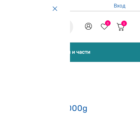
Вход
0
0
Promo
екти [Bundles]
Аксесоари и части
 Армейско Синьо 1000g