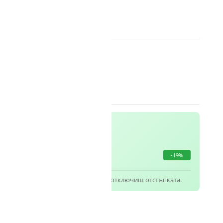
 МЕ ПРИ НАЛИЧНОСТ
ство
ker
0,00
€
/ 0,00 лв.
/бр.
-19%
кта на Polymaker в количката, за да отключиш отстъпката.