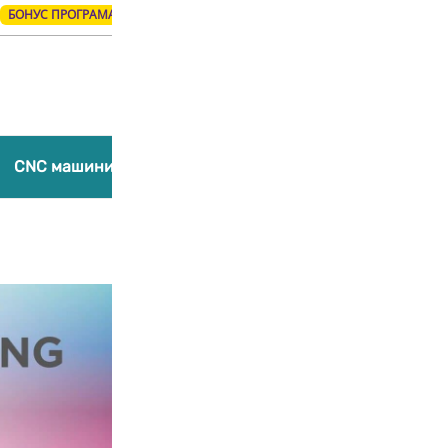
БОНУС ПРОГРАМА
Products
search
CNC машини
Лазерни гравиращи машини
Компл
Добави в любими
PolyTerra PLA
Polymaker
0,00
€
/ 0,00 лв.