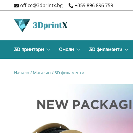
Skip
office@3dprintx.bg
+359 896 896 759
to
content
3d printers and equipment
3DPrintX
3D принтери
Смоли
3D филаменти
Начало
/
Магазин
/
3D филаменти