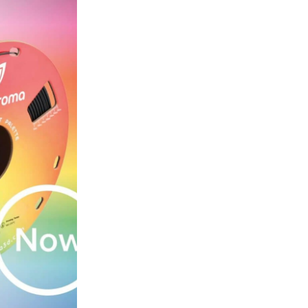
Изчерпан
УВЕДОМИ
Цвят на филамента
Отстъпка за количе
Всички продукти на Polyma
2+ бр.
Добави повече от 2 проду
вкл. 20% ДДС