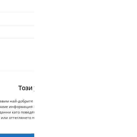
1000g
Red
AzureF
Отзиви
Този уебсайт използва бисквитки
тавим най-добрите преживявания, използваме технологии като бисквитки,
Прочети отзивите за този продукт
ваме информация за устройството. Съгласяването с тези технологии ще н
данни като поведение при сърфиране или уникални идентификатори на то
 или оттеглянето на съгласието може неблагоприятно да повлияе на опр