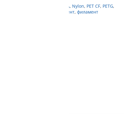
nter
,
3dprinter filament
,
ABS
,
ASA
,
Nylon
,
PET CF
,
PETG
,
филамент
,
wood
,
карбонов филамент
,
филамент
пиш от нас
 с BOX NOW
регистрирани
щане с TBI и Unicredit
на/кредитна карта
- изпращане на същия ден