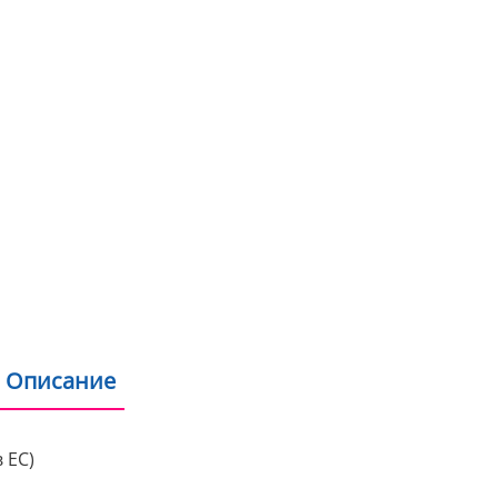
ЕТИКЕТИ:
3d printer
,
3dpri
PLA
,
PLA strongman
,
silk 
МАРКА:
AzureFilm
Няколко причини да ку
Безплатна доставка
Бонус програма за 
Пазаруване на изпла
Пазаруване с дебит
Продукти на склад 
Описание
Допълнителна информация
 ЕС)