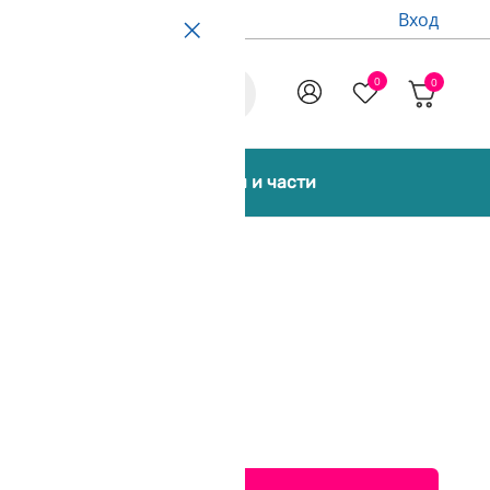
Вход
0
0
Promo
екти [Bundles]
Аксесоари и части
000g AzureFilm
печели 573 точки)