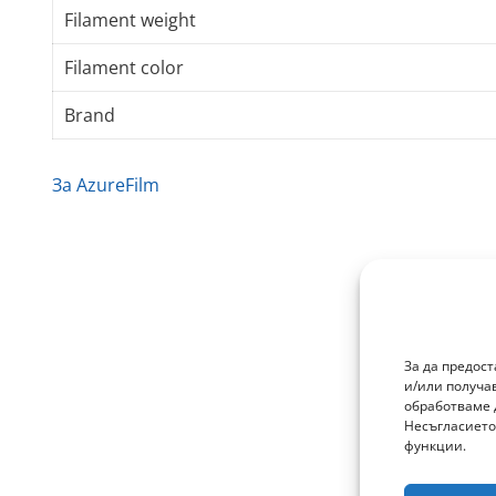
Filament weight
Filament color
Brand
За AzureFilm
За да предос
и/или получа
обработваме 
Несъгласието
функции.