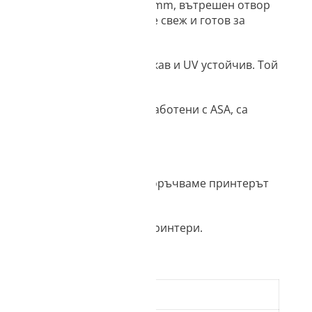
в ролки с външен диаметър 210 mm, вътрешен отвор
олява филаментът да остане свеж и готов за
ent е по-твърд, по-здрав, гъвкав и UV устойчив. Той
ри. Готовите продукти, изработени с ASA, са
ни. За печат с ABS нишка препоръчваме принтерът
 от използването на други принтери.
m