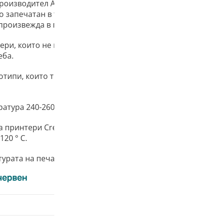
производител AzureFilm с нетно тегло от 1 kg (2,2 lbs) 
запечатан в торбичка, която абсорбира влагата и позв
произвежда в повече от 30 различни нюанса.
ри, които не могат да печатат с
ABS Filament
. ASA Filam
еба.
отипи, които трябва да издържат на по-високи температу
атура 240-260 ° C.
принтери Creality, Flashforge, Geetech, Prusa и подоб
20 ° C.
урата на печат може леко да се различава в зависимост
червен
1.75 m