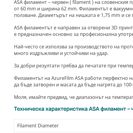
ASA филамент – червен ( filament ) на словенския 
от 60 mm и ширина 62 mm. Филаментът е вакуумно 
ползване. Диаметърът на нишката е 1,75 mm и се 
ASA филаментът е направен за отворени 3D принте
е предназначен основно за професионална употр
Най-често се използва за производството на прот
много издръжливи и устойчиви на удар.
За добри резултати трябва да печатате при темпер
Филаментът на AzureFilm ASA работи перфектно на 
да бъде затворен и масата да бъде нагрята до 100-1
Моля, имайте предвид, че диапазонът на температ
Техническа характеристика ASA филамент – 
Filament Diameter