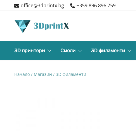
Skip
office@3dprintx.bg
+359 896 896 759
to
content
3d printers and equipment
3DPrintX
3D принтери
Смоли
3D филаменти
Начало
/
Магазин
/
3D филаменти