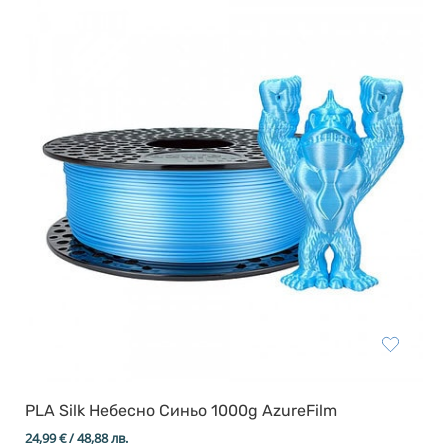
Resin Neon
PP
Инструменти
PC
Легло за 3D принтер
REFILL
FEP филми
Други
PLA Silk Небесно Синьо 1000g AzureFilm
24,99
€
/ 48,88 лв.