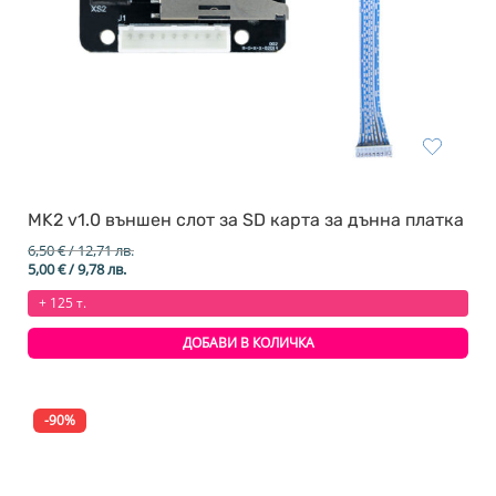
MK2 v1.0 външен слот за SD карта за дънна платка
6,50
€
/ 12,71 лв.
Original
Текущата
5,00
€
/ 9,78 лв.
price
цена
+ 125 т.
was:
е:
6,50 €
5,00 €
/
/
ДОБАВИ В КОЛИЧКА
12,71 лв..
9,78 лв..
-90%