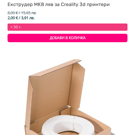
Екструдер MK8 ляв за Creality 3d принтери
8,00
€
/ 15,65 лв.
Original
Текущата
2,00
€
/ 3,91 лв.
price
цена
+ 50 т.
was:
е:
8,00 €
2,00 €
/
/
ДОБАВИ В КОЛИЧКА
15,65 лв..
3,91 лв..