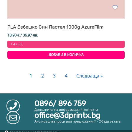
PLA Бебешко Син Пастел 1000g AzureFilm
18,90
€
/ 36,97 лв.
+ 473 т.
ДОБАВИ В КОЛИЧКА
1
2
3
4
Следваща »
0896/ 896 759
Допълнителна информация и контакти
office@3dprintx.bg
Ако имаш въпроси или предложения? - Обади се сега