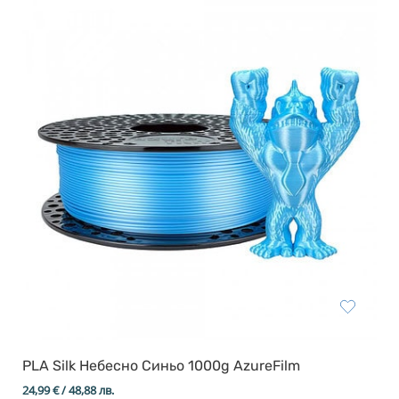
Resin Neon
PP
Инструменти
PC
Легло за 3D принтер
REFILL
FEP филми
Други
PLA Silk Небесно Синьо 1000g AzureFilm
24,99
€
/ 48,88 лв.