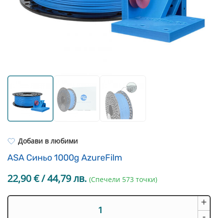
Resin Neon
PP
Инструменти
PC
Легло за 3D принтер
REFILL
FEP филми
Други
Добави в любими
ASA Синьо 1000g AzureFilm
22,90
€
/ 44,79 лв.
(Спечели 573 точки)
+
количество
за
-