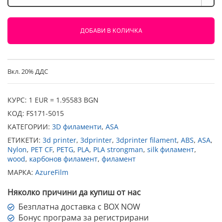
ASA
Синьо
1000g
ДОБАВИ В КОЛИЧКА
AzureFilm
Вкл. 20% ДДС
КУРС: 1 EUR = 1.95583 BGN
КОД:
FS171-5015
КАТЕГОРИИ:
3D филаменти
,
ASA
ЕТИКЕТИ:
3d printer
,
3dprinter
,
3dprinter filament
,
ABS
,
ASA
,
Nylon
,
PET CF
,
PETG
,
PLA
,
PLA strongman
,
silk филамент
,
wood
,
карбонов филамент
,
филамент
МАРКА:
AzureFilm
Няколко причини да купиш от нас
Безплатна доставка с BOX NOW
Бонус програма за регистрирани