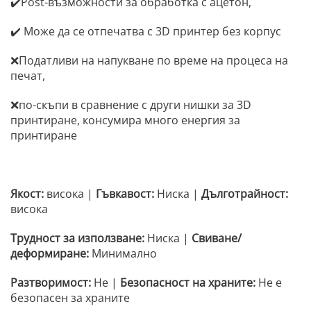
✔️Post-възможности за обработка с ацетон,
✔️ Може да се отпечатва с 3D принтер без корпус
❌Податливи на напукване по време на процеса на
печат,
❌по-скъпи в сравнение с други нишки за 3D
принтиране, консумира много енергия за
принтиране
Якост:
висока |
Гъвкавост:
Ниска |
Дълготрайност:
висока
Трудност за използване:
Ниска |
Свиване/
деформиране:
Минимално
Разтворимост:
Не |
Безопасност на храните:
Не е
безопасен за храните