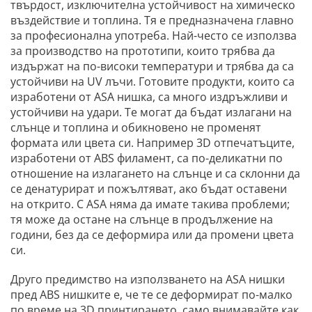
твърдост, изключителна устойчивост на химическо
въздействие и топлина. Тя е предназначена главно
за професионална употреба. Най-често се използва
за производство на прототипи, които трябва да
издържат на по-високи температури и трябва да са
устойчиви на UV лъчи. Готовите продукти, които са
изработени от ASA нишка, са много издръжливи и
устойчиви на удари. Те могат да бъдат излагани на
слънце и топлина и обикновено не променят
формата или цвета си. Например 3D отпечатъците,
изработени от ABS филамент, са по-деликатни по
отношение на излагането на слънце и са склонни да
се денатурират и пожълтяват, ако бъдат оставени
на открито. С ASA няма да имате такива проблеми;
тя може да остане на слънце в продължение на
години, без да се деформира или да промени цвета
си.
Друго предимство на използването на ASA нишки
пред ABS нишките е, че те се деформират по-малко
по време на 3D принтирането, само внимавайте как