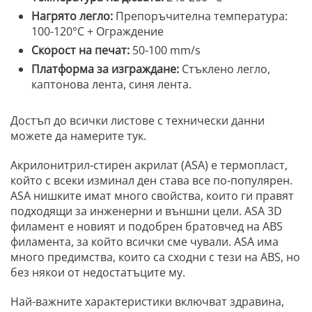
Нагрято легло:
Препоръчителна температура:
100-120°C + Ограждение
Скорост на печат:
50-100 mm/s
Платформа за изграждане:
Стъклено легло,
каптонова лента, синя лента.
Достъп до всички листове с технически данни
можете да намерите тук.
Акрилонитрил-стирен акрилат (ASA) е термопласт,
който с всеки изминал ден става все по-популярен.
ASA нишките имат много свойства, които ги правят
подходящи за инженерни и външни цели. ASA 3D
филамент е новият и подобрен братовчед на ABS
филамента, за който всички сме чували. ASA има
много предимства, които са сходни с тези на ABS, но
без някои от недостатъците му.
Най-важните характеристики включват здравина,