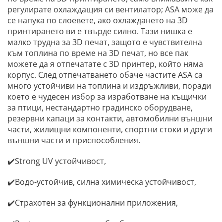
регулирате охлаждащия си вентилатор; ASA може да
се напука по слоевете, ако охлаждането на 3D
принтирането ви е твърде силно. Тази нишка е
малко трудна за 3D печат, защото е чувствителна
към топлина по време на 3D печат, но все пак
можете да я отпечатате с 3D принтер, който няма
корпус. След отпечатването обаче частите ASA са
много устойчиви на топлина и издръжливи, поради
което е чудесен избор за изработване на къщички
за птици, нестандартно градинско оборудване,
резервни капаци за контакти, автомобилни външни
части, жилищни компоненти, спортни стоки и други
външни части и приспособления.
✔️Strong UV устойчивост,
✔️Водо-устойчив, силна химическа устойчивост,
✔️Страхотен за функционални приложения,