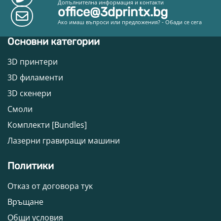
Допълнителна информация и контакти
office@3dprintx.bg
Ако имаш въпроси или предложения? - Обади се сега
Основни категории
3D принтери
3D филаменти
3D скенери
Смоли
Комплекти [Bundles]
Лазерни гравиращи машини
Политики
Отказ от договора тук
Връщане
Общи условия