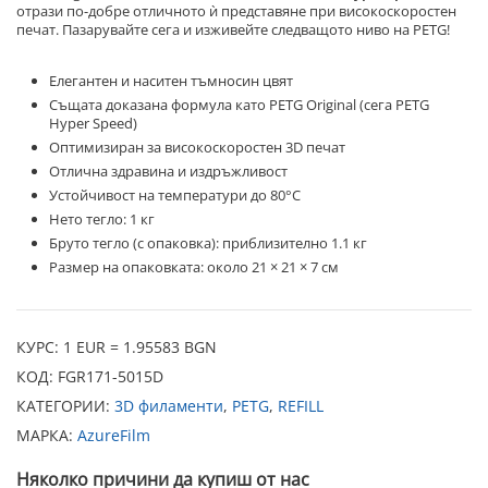
отрази по-добре отличното ѝ представяне при високоскоростен
печат. Пазарувайте сега и изживейте следващото ниво на PETG!
Елегантен и наситен тъмносин цвят
Същата доказана формула като PETG Original (сега PETG
Hyper Speed)
Оптимизиран за високоскоростен 3D печат
Отлична здравина и издръжливост
Устойчивост на температури до 80°C
Нето тегло: 1 кг
Бруто тегло (с опаковка): приблизително 1.1 кг
Размер на опаковката: около 21 × 21 × 7 см
КУРС: 1 EUR = 1.95583 BGN
КОД:
FGR171-5015D
КАТЕГОРИИ:
3D филаменти
,
PETG
,
REFILL
МАРКА:
AzureFilm
Няколко причини да купиш от нас