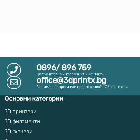
0896/ 896 759
Допълнителна информация и контакти
office@3dprintx.bg
Ако имаш въпроси или предложения? - Обади се сега
Основни категории
3D принтери
3D филаменти
3D скенери