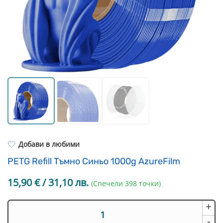
Resin Neon
PP
Инструменти
PC
Легло за 3D принтер
REFILL
FEP филми
Други
Добави в любими
PETG Refill Тъмно Синьо 1000g AzureFilm
15,90
€
/ 31,10 лв.
(Спечели 398 точки)
+
количество
за
-