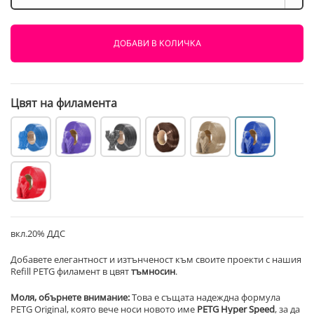
PETG
Refill
Тъмно
ДОБАВИ В КОЛИЧКА
Синьо
1000g
AzureFilm
Цвят на филамента
вкл.20% ДДС
Добавете елегантност и изтънченост към своите проекти с нашия
Refill PETG филамент в цвят
тъмносин
.
Моля, обърнете внимание:
Това е същата надеждна формула
PETG Original, която вече носи новото име
PETG Hyper Speed
, за да