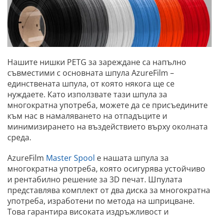
Нашите нишки PETG за зареждане са напълно
съвместими с основната шпула AzureFilm –
единствената шпула, от която някога ще се
нуждаете. Като използвате тази шпула за
многократна употреба, можете да се присъедините
към нас в намаляването на отпадъците и
минимизирането на въздействието върху околната
среда.
AzureFilm
Master Spool
е нашата шпула за
многократна употреба, която осигурява устойчиво
и рентабилно решение за 3D печат. Шпулата
представлява комплект от два диска за многократна
употреба, изработени по метода на шприцване.
Това гарантира високата издръжливост и