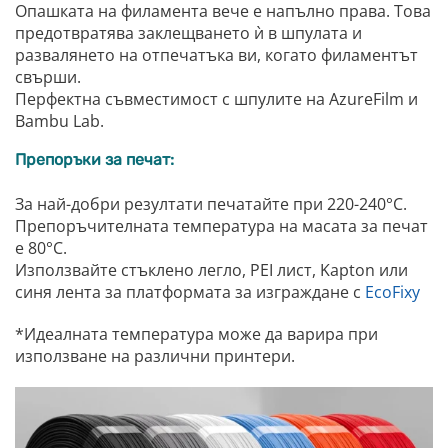
Опашката на филамента вече е напълно права. Това
предотвратява заклещването ѝ в шпулата и
развалянето на отпечатъка ви, когато филаментът
свърши.
Перфектна съвместимост с шпулите на AzureFilm и
Bambu Lab.
Препоръки за печат:
За най-добри резултати печатайте при 220-240°C.
Препоръчителната температура на масата за печат
е 80°C.
Използвайте стъклено легло, PEI лист, Kapton или
синя лента за платформата за изграждане с
EcoFixy
*Идеалната температура може да варира при
използване на различни принтери.