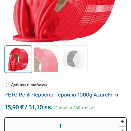
Resin Neon
PP
Инструменти
PC
Легло за 3D принтер
REFILL
FEP филми
Други
Добави в любими
PETG Refill Червено Червило 1000g AzureFilm
15,90
€
/ 31,10 лв.
(Спечели 398 точки)
+
количество
за
-