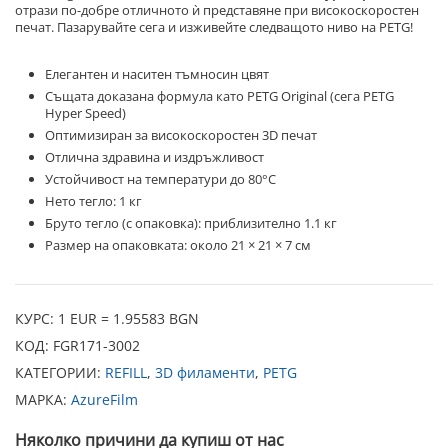
отрази по-добре отличното ѝ представяне при високоскоростен
печат. Пазарувайте сега и изживейте следващото ниво на PETG!
Елегантен и наситен тъмносин цвят
Същата доказана формула като PETG Original (сега PETG
Hyper Speed)
Оптимизиран за високоскоростен 3D печат
Отлична здравина и издръжливост
Устойчивост на температури до 80°C
Нето тегло: 1 кг
Бруто тегло (с опаковка): приблизително 1.1 кг
Размер на опаковката: около 21 × 21 × 7 см
КУРС: 1 EUR = 1.95583 BGN
КОД:
FGR171-3002
КАТЕГОРИИ:
REFILL
,
3D филаменти
,
PETG
МАРКА:
AzureFilm
Няколко причини да купиш от нас