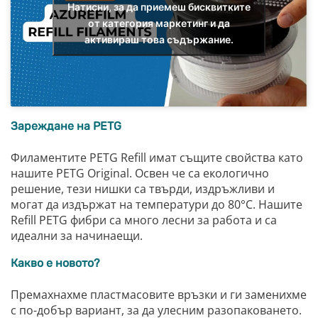
Натисни, за да приемеш бисквитките
от категория маркетинг и да
активираш това съдържание.
Зареждане на PETG
Филаментите PETG Refill имат същите свойства като
нашите PETG Original. Освен че са екологично
решение, тези нишки са твърди, издръжливи и
могат да издържат на температури до 80°C. Нашите
Refill PETG фибри са много лесни за работа и са
идеални за начинаещи.
Какво е новото?
Премахнахме пластмасовите връзки и ги заменихме
с по-добър вариант, за да улесним разопаковането.