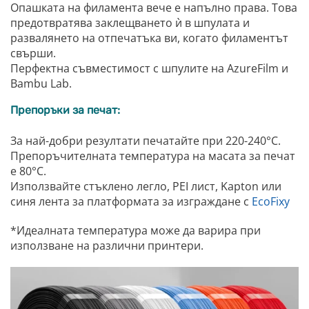
Опашката на филамента вече е напълно права. Това
предотвратява заклещването ѝ в шпулата и
развалянето на отпечатъка ви, когато филаментът
свърши.
Перфектна съвместимост с шпулите на AzureFilm и
Bambu Lab.
Препоръки за печат:
За най-добри резултати печатайте при 220-240°C.
Препоръчителната температура на масата за печат
е 80°C.
Използвайте стъклено легло, PEI лист, Kapton или
синя лента за платформата за изграждане с
EcoFixy
*Идеалната температура може да варира при
използване на различни принтери.