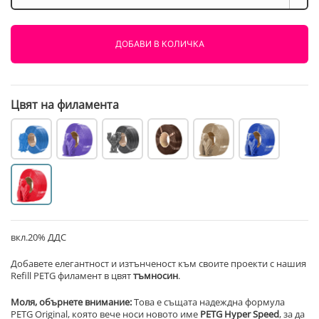
PETG
Refill
Червено
ДОБАВИ В КОЛИЧКА
Червило
1000g
AzureFilm
Цвят на филамента
вкл.20% ДДС
Добавете елегантност и изтънченост към своите проекти с нашия
Refill PETG филамент в цвят
тъмносин
.
Моля, обърнете внимание:
Това е същата надеждна формула
PETG Original, която вече носи новото име
PETG Hyper Speed
, за да