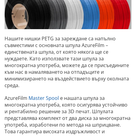
Нашите нишки PETG за зареждане са напълно
съвместими с основната шпула AzureFilm –
единствената шпула, от която някога ще се
нуждаете. Като използвате тази шпула за
многократна употреба, можете да се присъедините
към нас в намаляването на отпадъците и
минимизирането на въздействието върху околната
среда.
AzureFilm
Master Spool
е нашата шпула за
многократна употреба, която осигурява устойчиво
и рентабилно решение за 3D печат. Шпулата
представлява комплект от два диска за многократна
употреба, изработени по метода на шприцване.
Това гарантира високата издръжливост и