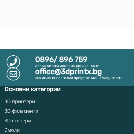
0896/ 896 759
Допълнителна информация и контакти
office@3dprintx.bg
Ако имаш въпроси или предложения? - Обади се сега
Основни категории
3D принтери
3D филаменти
3D скенери
Смоли